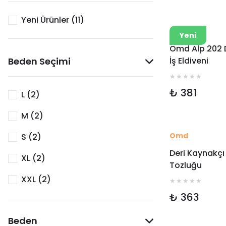
Yeni Ürünler (11)
Omd
Yeni
Omd Alp 202 
Beden Seçimi
İş Eldiveni
₺ 381
L (2)
M (2)
Omd
S (2)
Deri Kaynakçı
XL (2)
Tozluğu
XXL (2)
₺ 363
Beden