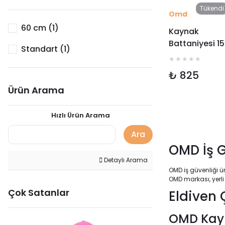
Tükendi
Omd
60 cm (1)
Kaynak
Battaniyesi 15
Standart (1)
150 cm
₺ 825
Ürün Arama
Hızlı Ürün Arama
Ara
OMD İş G
Detaylı Arama
OMD iş güvenliği ü
OMD markası, yerli 
Çok Satanlar
Eldiven 
OMD Kayn