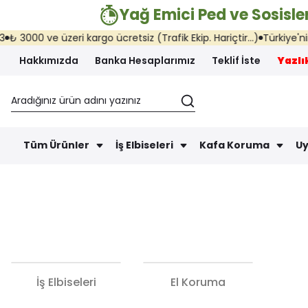
Yağ Emici Ped ve Sosisler
e üzeri kargo ücretsiz (Trafik Ekip. Hariçtir...)
Türkiye'nin her yer
Hakkımızda
Banka Hesaplarımız
Teklif İste
Yazlık
Tüm Ürünler
İş Elbiseleri
Kafa Koruma
Uy
İş Elbiseleri
El Koruma