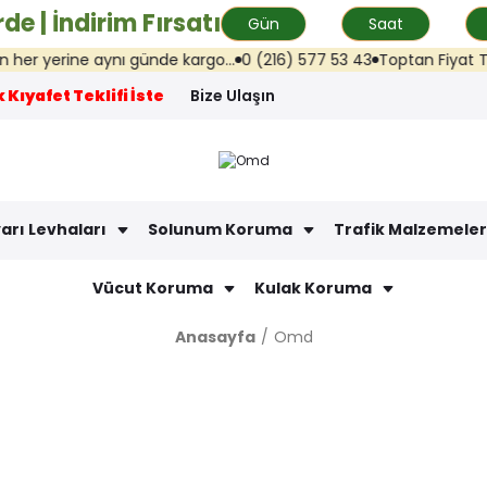
de | İndirim Fırsatı
Gün
Saat
ine aynı günde kargo...
0 (216) 577 53 43
Toptan Fiyat Teklifi: in
 Kıyafet Teklifi İste
Bize Ulaşın
arı Levhaları
Solunum Koruma
Trafik Malzemeler
Vücut Koruma
Kulak Koruma
Anasayfa
Omd