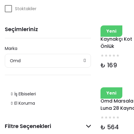
Stoktakiler
Seçimleriniz
Omd
Yeni
Kaynakçı Kot
Önlük
Marka
Omd
₺ 169
Omd
Yeni
İş Elbiseleri
Omd Marsala
El Koruma
Luna 28 Kayn
Eldiveni
Filtre Seçenekleri
₺ 564