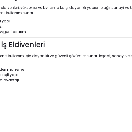
ldivenleri, yüksek ısı ve kıvılcıma karşı dayanıklı yapısı ile ağır sanayi ve
enli kullanım sunar.
i yapı
sı
a uygun tasarım
İş Eldivenleri
, genel kullanım için dayanıklı ve güvenli çözümler sunar. İnşaat, sanayi ve 
ı deri malzeme
ençli yapı
ım avantajı