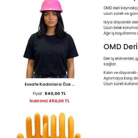
OMD deri kaynakçı e
uzun süreli ve güv
Isıya dayanıklı der
Uzun bilek koruma
Ağır iş koşulların
OMD Deri 
Deri iş eldivenleri
sağlar.
Kalın ve dayanıkl
Aşınmaya karşı dir
Uzun süreli kullan
Essafe Kadınlara Öze ...
Fiyat :
540,00 TL
İndirimli 450,00 TL