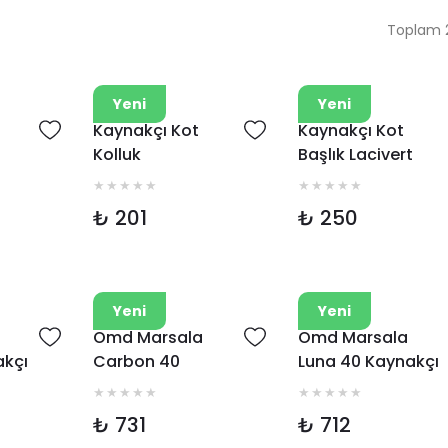
Toplam 2
Omd
Omd
Yeni
Yeni
Kaynakçı Kot
Kaynakçı Kot
Kolluk
Başlık Lacivert
₺ 201
₺ 250
Omd
Omd
Yeni
Yeni
Omd Marsala
Omd Marsala
akçı
Carbon 40
Luna 40 Kaynakçı
Kaynakçı Eldiveni
Eldiveni
₺ 731
₺ 712