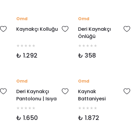
Omd
Omd
Kaynakçı Kolluğu
Deri Kaynakçı
Önlüğü
₺ 1.292
₺ 358
Omd
Omd
Deri Kaynakçı
Kaynak
Pantolonu | Isıya
Battaniyesi
Dayanıklı
200x200 Cm
Kaynakçı Deri
₺ 1.650
₺ 1.872
Pantolon