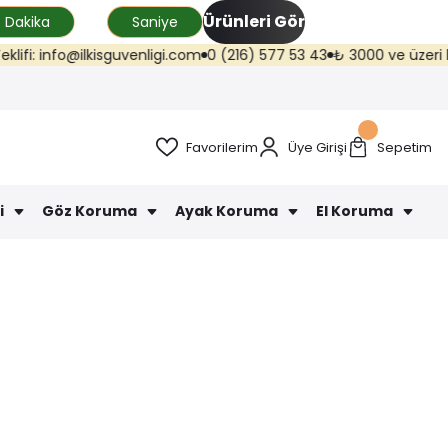
Ürünleri Gör
Dakika
Saniye
fo@ilkisguvenligi.com
0 (216) 577 53 43
₺ 3000 ve üzeri kargo ücrets
Favorilerim
Üye Girişi
Sepetim
i
Göz Koruma
Ayak Koruma
El Koruma