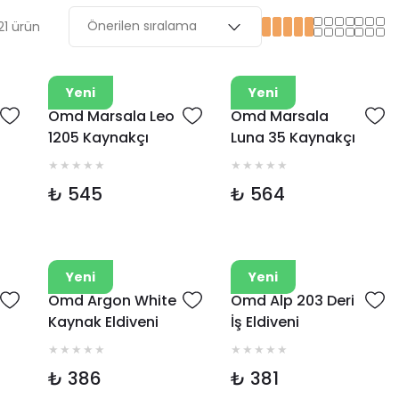
1 ürün
Omd
Omd
Yeni
Yeni
Omd Marsala Leo
Omd Marsala
1205 Kaynakçı
Luna 35 Kaynakçı
Eldiveni
Eldiveni
₺ 545
₺ 564
Omd
Omd
Yeni
Yeni
Omd Argon White
Omd Alp 203 Deri
Kaynak Eldiveni
İş Eldiveni
₺ 386
₺ 381