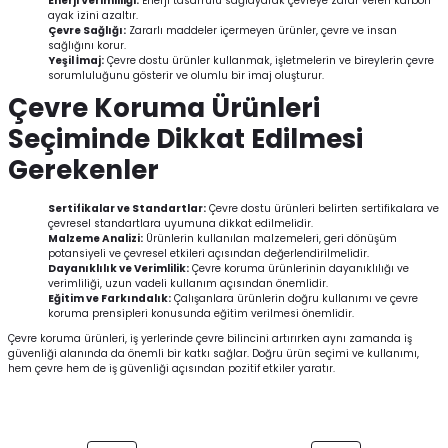
Enerji Verimliliği:
Enerji tasarrufu sağlayarak çevreye zarar veren karbon
ayak izini azaltır.
Çevre Sağlığı:
Zararlı maddeler içermeyen ürünler, çevre ve insan
sağlığını korur.
Yeşil İmaj:
Çevre dostu ürünler kullanmak, işletmelerin ve bireylerin çevre
sorumluluğunu gösterir ve olumlu bir imaj oluşturur.
Çevre Koruma Ürünleri
Seçiminde Dikkat Edilmesi
Gerekenler
Sertifikalar ve Standartlar:
Çevre dostu ürünleri belirten sertifikalara ve
çevresel standartlara uyumuna dikkat edilmelidir.
Malzeme Analizi:
Ürünlerin kullanılan malzemeleri, geri dönüşüm
potansiyeli ve çevresel etkileri açısından değerlendirilmelidir.
Dayanıklılık ve Verimlilik:
Çevre koruma ürünlerinin dayanıklılığı ve
verimliliği, uzun vadeli kullanım açısından önemlidir.
Eğitim ve Farkındalık:
Çalışanlara ürünlerin doğru kullanımı ve çevre
koruma prensipleri konusunda eğitim verilmesi önemlidir.
Çevre koruma ürünleri, iş yerlerinde çevre bilincini artırırken aynı zamanda iş
güvenliği alanında da önemli bir katkı sağlar. Doğru ürün seçimi ve kullanımı,
hem çevre hem de iş güvenliği açısından pozitif etkiler yaratır.