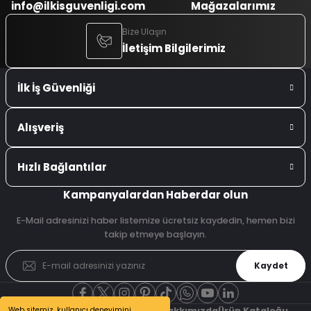
info@ilkisguvenligi.com
Mağazalarımız
Bize Ulaşın
İletişim Bilgilerimiz
İlk İş Güvenliği
Alışveriş
Hızlı Bağlantılar
Kampanyalardan Haberdar olun
E-Mail adresinizi haber listemize ücretsiz kaydedin, hemen bizi
takip etmeye başlayın.
Kaydet
Web sitemiz, kullanıcı deneyimini
Şubelerimiz
Referanslarımız
Hakkımızda
Ürün Kataloğu