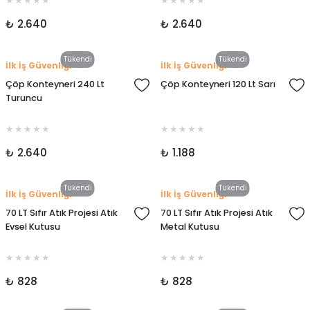
₺ 2.640
₺ 2.640
Tükendi
Tükendi
İlk İş Güvenliği
İlk İş Güvenliği
Çöp Konteyneri 240 Lt
Çöp Konteyneri 120 Lt Sarı
Turuncu
₺ 2.640
₺ 1.188
Tükendi
Tükendi
İlk İş Güvenliği
İlk İş Güvenliği
70 LT Sıfır Atık Projesi Atık
70 LT Sıfır Atık Projesi Atık
Evsel Kutusu
Metal Kutusu
₺ 828
₺ 828