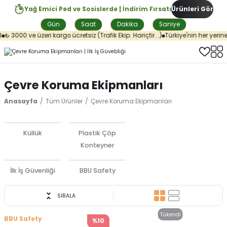
Yağ Emici Ped ve Sosislerde | İndirim Fırsatı
Ürünleri Gör
Gün
Saat
Dakika
Saniye
 3000 ve üzeri kargo ücretsiz (Trafik Ekip. Hariçtir...)
Türkiye'nin her yerine a
Çevre Koruma Ekipmanları
Anasayfa
Tüm Ürünler
Çevre Koruma Ekipmanları
Küllük
Plastik Çöp
Konteyner
İlk İş Güvenliği
BBU Safety
SIRALA
Tükendi
BBU Safety
%10