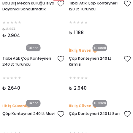
Bbu Dış Mekan Küllüğü Isıya
Tıbbi Atık Çöp Konteyneri
Dayanıklı Söndürmatik
120 Lt Turuncu
₺ 3.227
₺ 1.188
₺ 2.904
Tükendi
Tükendi
İlk İş Güvenliği
Tıbbi Atık Çöp Konteyneri
Çöp Konteyneri 240 Lt
240 Lt Turuncu
Kırmızı
₺ 2.640
₺ 2.640
Tükendi
Tükendi
İlk İş Güvenliği
İlk İş Güvenliği
Çöp Konteyneri 240 Lt Mavi
Çöp Konteyneri 240 Lt Sarı