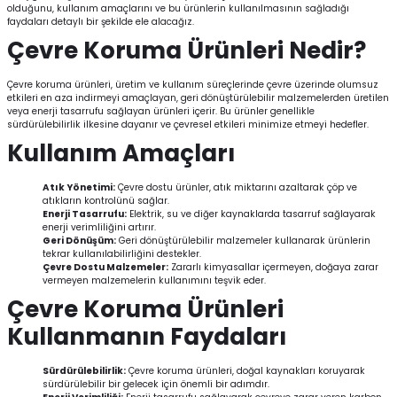
olduğunu, kullanım amaçlarını ve bu ürünlerin kullanılmasının sağladığı
faydaları detaylı bir şekilde ele alacağız.
Çevre Koruma Ürünleri Nedir?
Çevre koruma ürünleri, üretim ve kullanım süreçlerinde çevre üzerinde olumsuz
etkileri en aza indirmeyi amaçlayan, geri dönüştürülebilir malzemelerden üretilen
veya enerji tasarrufu sağlayan ürünleri içerir. Bu ürünler genellikle
sürdürülebilirlik ilkesine dayanır ve çevresel etkileri minimize etmeyi hedefler.
Kullanım Amaçları
Atık Yönetimi:
Çevre dostu ürünler, atık miktarını azaltarak çöp ve
atıkların kontrolünü sağlar.
Enerji Tasarrufu:
Elektrik, su ve diğer kaynaklarda tasarruf sağlayarak
enerji verimliliğini artırır.
Geri Dönüşüm:
Geri dönüştürülebilir malzemeler kullanarak ürünlerin
tekrar kullanılabilirliğini destekler.
Çevre Dostu Malzemeler:
Zararlı kimyasallar içermeyen, doğaya zarar
vermeyen malzemelerin kullanımını teşvik eder.
Çevre Koruma Ürünleri
Kullanmanın Faydaları
Sürdürülebilirlik:
Çevre koruma ürünleri, doğal kaynakları koruyarak
sürdürülebilir bir gelecek için önemli bir adımdır.