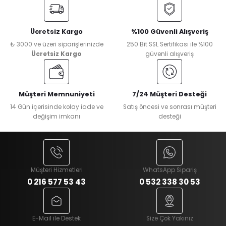
Ücretsiz Kargo
%100 Güvenli Alışveriş
₺ 3000 ve üzeri siparişlerinizde
250 Bit SSL Sertifikası ile %100
Ücretsiz Kargo
güvenli alışveriş
Müşteri Memnuniyeti
7/24 Müşteri Desteği
14 Gün içerisinde kolay iade ve
Satış öncesi ve sonrası müşteri
değişim imkanı
desteği
Müşteri Hizmetleri
WhatsApp Sipariş
0 216 577 53 43
0 532 338 30 53
E-Mail ile Destek
Size Çok Yakınız