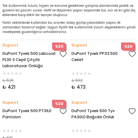
Tek kullanımlık tulum, hijyen ve koruma gerektiren çalışma alanlarında pratik ve
güvenli bir çözüm sunar. Hafif ve dayanıklı yapısı sayesinde toz, sıvı ve kir gibi dış
etkenlere karşı etkili bir bariyer oluşturur.
Farklı sektörlerde kullanılan bu ürünler, kolay giyilip çıkarılabilir yapısı ile
zamandan tasarruf sağlar. Uygun fiyatlı tek kullanımlık tulum seçeneklerini şimdi
inceleyerek güvenliğinizi artırabilirsiniz.
Dupont
Dupont
%20
%20
DuPont Tyvek 500 Labcoat
DuPont Tyvek PP33 500
PL30 3 Cepli Çıtçıtlı
Ceket
Laboratuvar Önlüğü
₺ 526
₺ 592
₺ 421
₺ 473
Dupont
Dupont
%20
DuPont Tyvek 500 PT31L0
DuPont Tyvek 500 Tyv
Pantolon
PA30L0 Bağcıklı Önlük
₺ 441