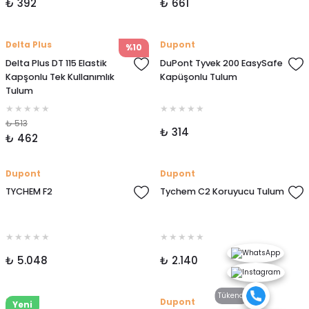
₺ 392
₺ 661
Delta Plus
Dupont
%10
Delta Plus DT 115 Elastik
DuPont Tyvek 200 EasySafe
Kapşonlu Tek Kullanımlık
Kapüşonlu Tulum
Tulum
₺ 513
₺ 314
₺ 462
Dupont
Dupont
TYCHEM F2
Tychem C2 Koruyucu Tulum
₺ 5.048
₺ 2.140
Tükendi
Faba
Dupont
Yeni