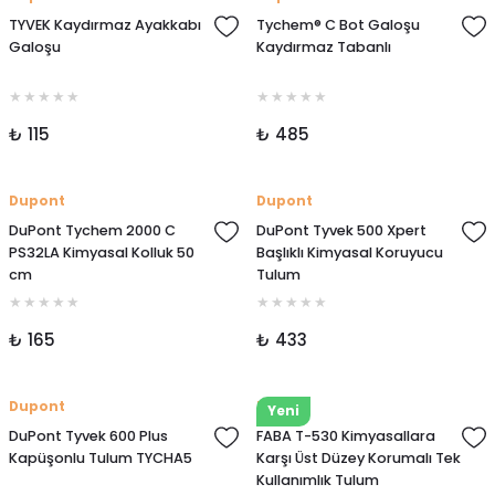
TYVEK Kaydırmaz Ayakkabı
Tychem® C Bot Galoşu
Galoşu
Kaydırmaz Tabanlı
₺ 115
₺ 485
Dupont
Dupont
DuPont Tychem 2000 C
DuPont Tyvek 500 Xpert
PS32LA Kimyasal Kolluk 50
Başlıklı Kimyasal Koruyucu
cm
Tulum
₺ 165
₺ 433
Dupont
Faba
Yeni
DuPont Tyvek 600 Plus
FABA T-530 Kimyasallara
Kapüşonlu Tulum TYCHA5
Karşı Üst Düzey Korumalı Tek
Kullanımlık Tulum