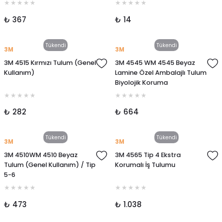
₺ 367
₺ 14
Tükendi
Tükendi
3M
3M
3M 4515 Kırmızı Tulum (Genel
3M 4545 WM 4545 Beyaz
Kullanım)
Lamine Özel Ambalajlı Tulum
Biyolojik Koruma
₺ 282
₺ 664
Tükendi
Tükendi
3M
3M
3M 4510WM 4510 Beyaz
3M 4565 Tip 4 Ekstra
Tulum (Genel Kullanım) / Tip
Korumalı İş Tulumu
5-6
₺ 473
₺ 1.038