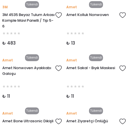
Tükendi
Tükendi
3M
Amet
3M 4535 Beyaz Tulum Arkası
Amet Kolluk Nonwoven
Komple Mavi Panelli / Tip 5-
6
₺ 483
₺ 13
Tükendi
Tükendi
Amet
Amet
Amet Nonwoven Ayakkabı
Amet Sakal - Bıyık Maskesi
Galoşu
₺ 11
₺ 11
Tükendi
Tükendi
Amet
Amet
Amet Bone Ultrasonic Dikişli
Amet Ziyaretçi Önlüğü