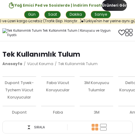
Yağ Emici Ped ve Sosislerde | İndirim Fırsatı
Ürünleri Gör
Gün
Saat
Dakika
Saniye
ri kargo ücretsiz (Trafik Ekip. Hariçtir...)
Türkiye'nin her yerine aynı günde 
Tek Kullanımlık Tulum
Anasayfa
Vücut Koruma
Tek Kullanımlık Tulum
Dupont Tyvek-
Faba Vücut
3M Koruyucu
Delta
Tychem Vücut
Koruyucular
Tulumlar
Koruyuc
Koruyucular
Dupont
Faba
3M
Am
SIRALA