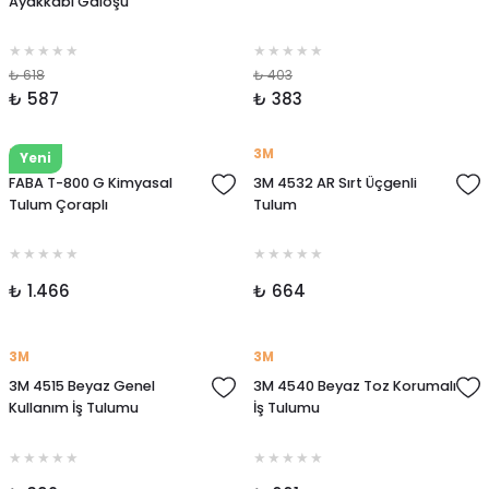
Ayakkabı Galoşu
₺ 618
₺ 403
₺ 587
₺ 383
Faba
3M
Yeni
FABA T-800 G Kimyasal
3M 4532 AR Sırt Üçgenli
Tulum Çoraplı
Tulum
₺ 1.466
₺ 664
3M
3M
3M 4515 Beyaz Genel
3M 4540 Beyaz Toz Korumalı
Kullanım İş Tulumu
İş Tulumu