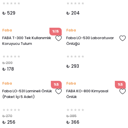
₺ 529
₺ 204
Faba
Faba
%15
FABA T-300 Tek Kullanımlık
Faba LO-530 Laboratuvar
Koruyucu Tulum
Önlüğü
₺ 209
₺ 293
₺ 178
Faba
Faba
%5
%5
Faba LO-531 Lamineli Önlük
FABA KO-800 Kimyasal
(Paket İçi 5 Adet)
Önlük
₺ 270
₺ 385
₺ 256
₺ 366