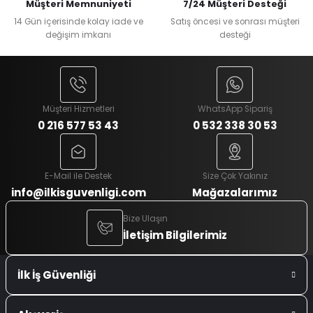
Müşteri Memnuniyeti
7/24 Müşteri Desteği
14 Gün içerisinde kolay iade ve
Satış öncesi ve sonrası müşteri
değişim imkanı
desteği
Müşteri Hizmetleri
WhatsApp Sipariş
0 216 577 53 43
0 532 338 30 53
E-Mail ile Destek
Size Çok Yakınız
info@ilkisguvenligi.com
Mağazalarımız
Bize Ulaşın
İletişim Bilgilerimiz
İlk İş Güvenliği