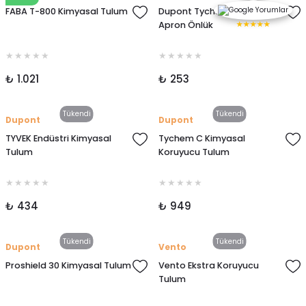
FABA T-800 Kimyasal Tulum
Dupont Tychem 2000 C
★★★★★
Apron Önlük
₺ 1.021
₺ 253
Tükendi
Tükendi
Dupont
Dupont
TYVEK Endüstri Kimyasal
Tychem C Kimyasal
Tulum
Koruyucu Tulum
₺ 434
₺ 949
Tükendi
Tükendi
Dupont
Vento
Proshield 30 Kimyasal Tulum
Vento Ekstra Koruyucu
Tulum