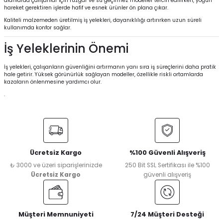
alanlarda çalışanlar için rüzgar ve su geçirmez modeller tercih edilirken, yoğun
hareket gerektiren işlerde hafif ve esnek ürünler ön plana çıkar.
Kaliteli malzemeden üretilmiş iş yelekleri, dayanıklılığı artırırken uzun süreli
kullanımda konfor sağlar.
İş Yeleklerinin Önemi
İş yelekleri, çalışanların güvenliğini artırmanın yanı sıra iş süreçlerini daha pratik
hale getirir. Yüksek görünürlük sağlayan modeller, özellikle riskli ortamlarda
kazaların önlenmesine yardımcı olur.
.
Ücretsiz Kargo
%100 Güvenli Alışveriş
₺ 3000 ve üzeri siparişlerinizde
250 Bit SSL Sertifikası ile %100
Ücretsiz Kargo
güvenli alışveriş
Müşteri Memnuniyeti
7/24 Müşteri Desteği