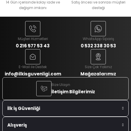
14 Gün içerisinde kolay iade ve
Satış öncesi ve sonrası müşteri
değişim imkanı
desteği
Müşteri Hizmetleri
WhatsApp Sipariş
0 216 577 53 43
0 532 338 30 53
E-Mail ile Destek
Size Çok Yakınız
info@ilkisguvenligi.com
Mağazalarımız
Bize Ulaşın
İletişim Bilgilerimiz
İlk İş Güvenliği
Alışveriş