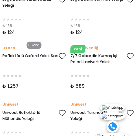
Yeleği
₺ 138
₺ 138
₺ 124
₺ 124
Tükendi
Izrasa
İlk İş Güvenliği
Yeni
Reflektörlü Oxford Yelek Sarı
7/7 Gabardin Kumaş İçi
Polarlı Lacivert Yelek
₺ 1.257
₺ 589
Uniwest
Uniwest
Uniwest Reflektörlü
Uniwest Turuncu Mühendis
Mühendis Yeleği
Yeleği