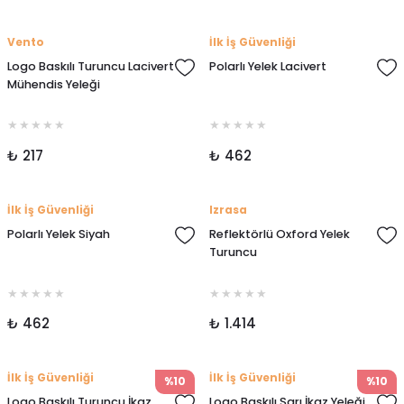
Vento
İlk İş Güvenliği
Logo Baskılı Turuncu Lacivert
Polarlı Yelek Lacivert
Mühendis Yeleği
₺ 217
₺ 462
İlk İş Güvenliği
Izrasa
Polarlı Yelek Siyah
Reflektörlü Oxford Yelek
Turuncu
₺ 462
₺ 1.414
İlk İş Güvenliği
İlk İş Güvenliği
%10
%10
Logo Baskılı Turuncu İkaz
Logo Baskılı Sarı İkaz Yeleği