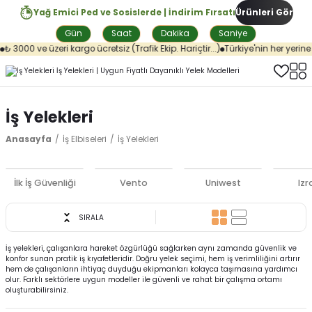
Yağ Emici Ped ve Sosislerde | İndirim Fırsatı
Ürünleri Gör
Gün
Saat
Dakika
Saniye
3000 ve üzeri kargo ücretsiz (Trafik Ekip. Hariçtir...)
Türkiye'nin her yerine a
İş Yelekleri
Anasayfa
İş Elbiseleri
İş Yelekleri
İlk İş Güvenliği
Vento
Uniwest
Izr
SIRALA
İş yelekleri, çalışanlara hareket özgürlüğü sağlarken aynı zamanda güvenlik ve
konfor sunan pratik iş kıyafetleridir. Doğru yelek seçimi, hem iş verimliliğini artırır
hem de çalışanların ihtiyaç duyduğu ekipmanları kolayca taşımasına yardımcı
olur. Farklı sektörlere uygun modeller ile güvenli ve rahat bir çalışma ortamı
oluşturabilirsiniz.