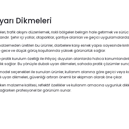
yarı Dikmeleri
eri, trafik akışını düzenlemek, riskli bölgeleri belirgin hale getirmek ve sür
ıdır. Şehir içi yollar, otoparklar, şantiye alanları ve geçici uygulamalarda g
malzemeden üretilen bu ürünler, darbelere karşı esnek yapısı sayesinde kır
e gece ve düşük görüş koşullarında yüksek görünürlük sağlar.
e pratik kurulum özelliği ile ihtiyaç duyulan alanlarda hızlıca konumlandırıla
ık sağlar. Bu yönüyle dubalı uyarı dikmeleri, sahada pratik çözümler suna
 model seçenekleri ile sunulan ürünler, kullanım alanına göre geçici veya ka
 uyarı dikmeleri, güvenliği artıran önemli bir ekipman olarak öne çıkar.
rken malzeme kalitesi, reflektif özellikler ve kullanım amacına uygunluk dik
sağlarken profesyonel bir görünüm sunar.