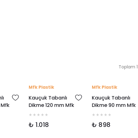
Toplam 1
Mfk Plastik
Mfk Plastik
lı
Kauçuk Tabanlı
Kauçuk Tabanlı
 Mfk
Dikme 120 mm Mfk
Dikme 90 mm Mfk
4125
4095
₺ 1.018
₺ 898