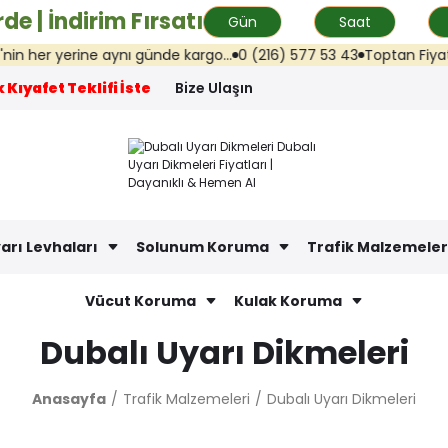
de | İndirim Fırsatı
Gün
Saat
yerine aynı günde kargo...
0 (216) 577 53 43
Toptan Fiyat Teklifi:
 Kıyafet Teklifi İste
Bize Ulaşın
arı Levhaları
Solunum Koruma
Trafik Malzemeler
Vücut Koruma
Kulak Koruma
Dubalı Uyarı Dikmeleri
Anasayfa
Trafik Malzemeleri
Dubalı Uyarı Dikmeleri