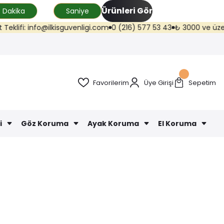
Ürünleri Gör
Dakika
Saniye
 info@ilkisguvenligi.com
0 (216) 577 53 43
₺ 3000 ve üzeri kargo üc
Favorilerim
Üye Girişi
Sepetim
i
Göz Koruma
Ayak Koruma
El Koruma