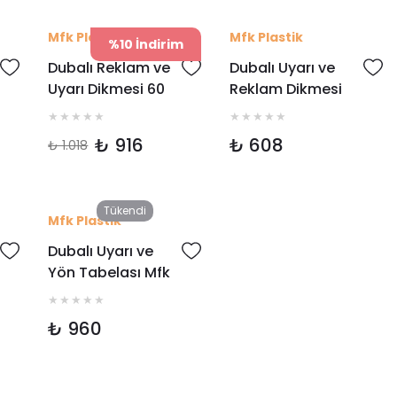
Mfk Plastik
Mfk Plastik
%10 İndirim
Dubalı Reklam ve
Dubalı Uyarı ve
Uyarı Dikmesi 60
Reklam Dikmesi
mm (Mıcır
Mfk 4020
Tabanlı)
₺ 916
₺ 608
₺ 1.018
Tükendi
Mfk Plastik
Dubalı Uyarı ve
Yön Tabelası Mfk
4030
₺ 960