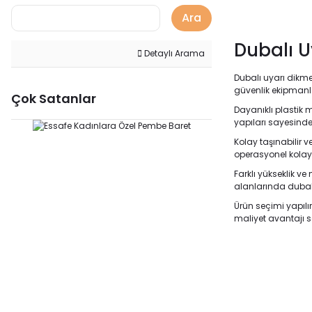
Ara
Dubalı U
Detaylı Arama
Dubalı uyarı dikmel
güvenlik ekipmanlar
Çok Satanlar
Dayanıklı plastik 
yapıları sayesind
Kolay taşınabilir v
operasyonel kolayl
Farklı yükseklik ve
alanlarında dubalı
Ürün seçimi yapılı
maliyet avantajı 