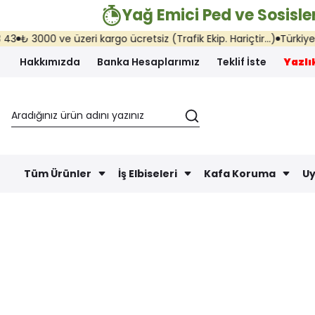
Yağ Emici Ped ve Sosisler
00 ve üzeri kargo ücretsiz (Trafik Ekip. Hariçtir...)
Türkiye'nin her 
Hakkımızda
Banka Hesaplarımız
Teklif İste
Yazlık
Tüm Ürünler
İş Elbiseleri
Kafa Koruma
Uy