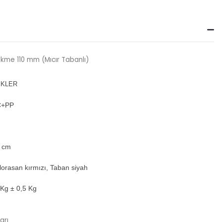
ikme 110 mm (Mıcır Tabanlı)
İKLER
C+PP
0 cm
lorasan kırmızı, Taban siyah
7 Kg ± 0,5 Kg
arı