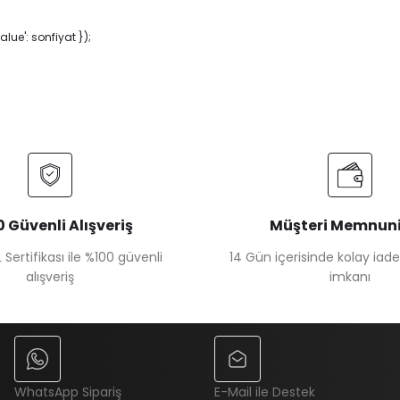
ue': sonfiyat });
 Güvenli Alışveriş
Müşteri Memnuni
 Sertifikası ile %100 güvenli
14 Gün içerisinde kolay iad
alışveriş
imkanı
WhatsApp Sipariş
E-Mail ile Destek