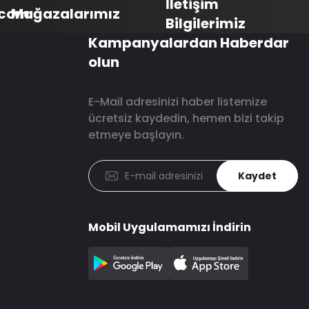
İletişim
.com
Mağazalarımız
Bilgilerimiz
Kampanyalardan Haberdar
olun
E-Mail adresinizi haber listemize
ücretsiz kaydedin, hemen bizi takip
etmeye başlayın.
Kaydet
Mobil Uygulamamızı İndirin