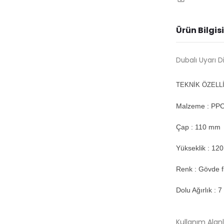
Ürün Bilgisi
Dubalı Uyarı D
TEKNİK ÖZELL
Malzeme : PP
Çap : 110 mm
Yükseklik : 12
Renk : Gövde f
Dolu Ağırlık : 
Kullanım Alanl