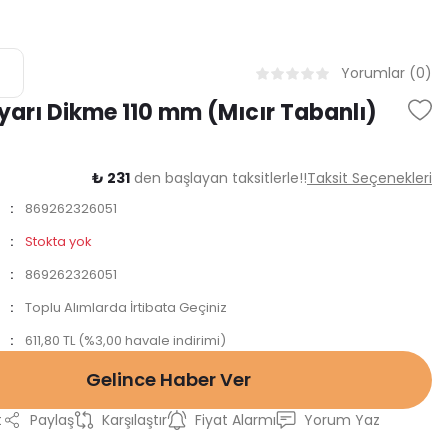
Yorumlar (0)
yarı Dikme 110 mm (Mıcır Tabanlı)
₺ 231
den başlayan taksitlerle!!
Taksit Seçenekleri
869262326051
Stokta yok
869262326051
Toplu Alımlarda İrtibata Geçiniz
611,80 TL (%3,00 havale indirimi)
Gelince Haber Ver
t
Paylaş
Karşılaştır
Fiyat Alarmı
Yorum Yaz