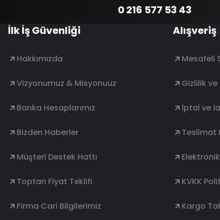
0 216 577 53 43
İlk İş Güvenliği
Alışveriş
Hakkımızda
Mesafeli 
Vizyonumuz & Misyonuuz
Gizlilik v
Banka Hesaplarımız
İptal ve İ
Bizden Haberler
Teslimat 
Müşteri Destek Hattı
Elektroni
Toptan Fiyat Teklifi
KVKK Polit
Firma Cari Bilgilerimiz
Kargo Tak