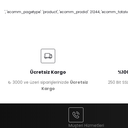
', 'ecomm_pagetype': 'product', 'ecomm_prodid': 21244, 'ecomm_totalval
Ücretsiz Kargo
%100
₺ 3000 ve üzeri siparişlerinizde
Ücretsiz
250 Bit SSL
Kargo
Müşteri Hizmetleri