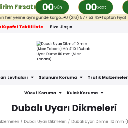
00
00
irim Fırsatı
Gün
Saat
e aynı günde kargo...
0 (216) 577 53 43
Toptan Fiyat Teklifi: info
 Kıyafet Teklifi İste
Bize Ulaşın
arı Levhaları
Solunum Koruma
Trafik Malzemeler
Vücut Koruma
Kulak Koruma
Dubalı Uyarı Dikmeleri
alzemeleri
Dubalı Uyarı Dikmeleri
Dubalı Uyarı Dikme 110 mm (M