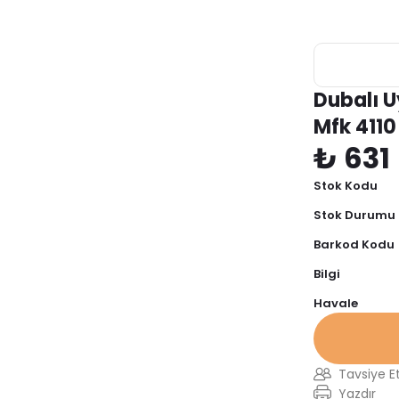
Dubalı U
Mfk 4110
₺ 631
Stok Kodu
Stok Durumu
Barkod Kodu
Bilgi
Havale
Tavsiye E
Yazdır