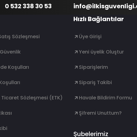
0 532 338 30 53
info@ilkisguvenligi
Hızlı Bağlantılar
Satış Sözleşmesi
Üye Girişi
e Güvenlik
Yeni üyelik Oluştur
ade Koşulları
Siparişlerim
Koşulları
Sipariş Takibi
k Ticaret Sözleşmesi (ETK)
Havale Bildirim Formu
ikası
Şifremi Unuttum?
ibi
Şubelerimiz