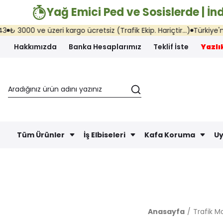
Yağ Emici Ped ve Sosislerde | İnd
üzeri kargo ücretsiz (Trafik Ekip. Hariçtir...)
Türkiye'nin her yerin
Hakkımızda
Banka Hesaplarımız
Teklif İste
Yazlık
Tüm Ürünler
İş Elbiseleri
Kafa Koruma
Uy
Anasayfa
Trafik M