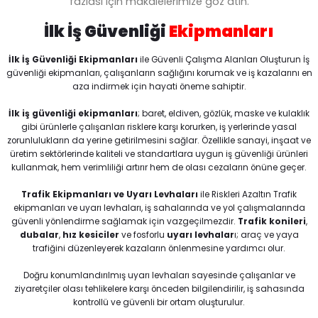
fazlası için makalelerimize göz atın.
İlk İş Güvenliği
Ekipmanları
₺ 14.140
Trafik Malzemeleri; yol, otopark, şantiye, fabrika ve araç geçiş alanlarında
İlk İş Güvenliği Ekipmanları
ile Güvenli Çalışma Alanları Oluşturun İş
₺ 498
₺ 20.567
Eksed
Yeni
güvenliği ekipmanları, çalışanların sağlığını korumak ve iş kazalarını en
EKS-315 15 Metre Çelik Halatlı Geri Sarımlı Düşüş Durdurucu
Swolx
aza indirmek için hayati öneme sahiptir.
Eksed
Yeni
Swolx Combo-Xs 110 S1P (Sun-X 110) İş Ayakkabısı
EKS-318 18 Metre Çelik Halatlı Geri Sarımlı Düşüş Durdurucu
İlk iş güvenliği ekipmanları
; baret, eldiven, gözlük, maske ve kulaklık
gibi ürünlerle çalışanları risklere karşı korurken, iş yerlerinde yasal
zorunlulukların da yerine getirilmesini sağlar. Özellikle sanayi, inşaat ve
₺ 13.626
üretim sektörlerinde kaliteli ve standartlara uygun iş güvenliği ürünleri
İş ayakkabısının ağırlığı, çalışanların gün içindeki hareket kabiliyetini v
kullanmak, hem verimliliği artırır hem de olası cezaların önüne geçer.
₺ 2.590
₺ 14.140
Eksed
Yeni
Trafik Ekipmanları ve Uyarı Levhaları
ile Riskleri Azaltın Trafik
EKS-312 12 Metre Çelik Halatlı Geri Sarımlı Düşüş Durdurucu
Karam
%10
Eksed
Yeni
ekipmanları ve uyarı levhaları, iş sahalarında ve yol çalışmalarında
Karam KP45 AO Otomatik Tokalı Tam Koruma Emniyet Kemeri
EKS-315 15 Metre Çelik Halatlı Geri Sarımlı Düşüş Durdurucu
güvenli yönlendirme sağlamak için vazgeçilmezdir.
Trafik konileri
,
dubalar
,
hız kesiciler
ve fosforlu
uyarı levhalar
ı; araç ve yaya
trafiğini düzenleyerek kazaların önlenmesine yardımcı olur.
₺ 13.368
Baymax İş Ayakkabıları, farklı çalışma koşullarında ayak güvenliğini dest
Doğru konumlandırılmış uyarı levhaları sayesinde çalışanlar ve
₺ 5.761
₺ 13.626
Eksed
ziyaretçiler olası tehlikelere karşı önceden bilgilendirilir, iş sahasında
₺ 5.185
Yeni
kontrollü ve güvenli bir ortam oluşturulur.
EKS-310 10 Metre Çelik Halatlı Geri Sarımlı Düşüş Durdurucu
Mfk Plastik
Eksed
Yeni