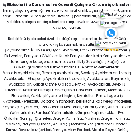
Trafik ve Reklam Konisi 50 cm Kauçuk Tabanlı MFK 3550
EKS-312 12 Metre Çelik Halatlı Geri Sarımlı Düşüş Durdurucu
İş Elbiseleri ile Kurumsal ve Güvenli Çalışma Ortamı İş elbiseleri
,
hem çalışan güvenliği hem de kurumsal kimlik açısından büyük önem
taşır. Dayanıklı kumaşlardan üretilen iş pantolonları, tişörtler, montlar ve
yelekler; çalışanları dış etkenlere karşı korurken uzun süreli kullanım
₺ 9.769
Naxoflex Tam Emniyetli Maket Bıçağı, otomatik geri çekilen emniyet sistem
avantajı sunar.
₺ 508
₺ 13.368
Eksed
Yeni
Reflektörlü iş elbiseleri özellikle düşük ışıklı ortamlarda görünürlüğü
EKS-308 8 Metre Çelik Halatlı Geri Sarımlı Düşüş Durdurucu
Karam
Eksed
Yeni
artırarak iş kazası riskini azaltır.
★★★★★
Karam KB 580 Koruyucu Baret Ayarlı Sarı
İş Ayakkabıları, İş Elbiseleri, Uyarı Levhaları, Trafik Ekipmanları, Sektörel İş
EKS-310 10 Metre Çelik Halatlı Geri Sarımlı Düşüş Durdurucu
Eldivenleri, Koruyucu Gözlükler, Kulak Koruyucular, Kafa Koruyucular ve
daha bir çok kategoride hizmet veren İlk İş Güvenliği, İş Sağlığı ve
Güvenliği alanında uzman kadrosu ile hizmet vermektedir.
Uyarı Levhaları, iş yerlerinde tehlikeleri görünür hâle getirmek, çalışanl
₺ 9.598
Vento iş ayakkabıları, Bmes İş Ayakkabıları, Swolx İş Ayakkabıları, Uvex İş
Ayakkabıları, Gripper İş Ayakkabıları, Upower İş Ayakkabıları, Baymax İş
₺ 126
₺ 9.769
Eksed
Yeni
Ayakkabıları, Kolbat Çizme, Giasco Elektrikçi Ayakkabıları, Beybi İş
EKS-306 6 Metre Çelik Halatlı Geri Sarımlı Düşüş Durdurucu
Delta Plus
%10
Eldivenleri, Kesilme Dirençli Eldiven, Isıya Dayanıklı Eldiven, Mekanik Risk
Eksed
Yeni
Eldivenleri, Yazlık İş Kıyafetleri, Kışlık İş Kıyafetleri, Firma Logolu İş
Delta Plus Yarım Yüz Maskesi 6400
EKS-308 8 Metre Çelik Halatlı Geri Sarımlı Düşüş Durdurucu
Kıyafetleri, Reflektörlü Gabardin Pantolon, Reflektörlü İkaz Yeleği modelleri,
Kaynakçı Kıyafetleri, Özel Güvenlik Kıyafetleri, Kobalt Çizme, Alt Üst Takım
Yağmurluklar, Pardesü Yağmurluklar, Gırgırcı Yağmurlukları, Pvc
Essafe Baret, inşaat, sanayi, enerji, madencilik ve üretim sektörlerinde ç
₺ 9.369
Önlükler, Sarı İşçi Çizmeleri, Drager Yarım Yüz Maskesi, Drager Tam Yüz
₺ 691
Maskesi, İtfaiyeci Çizmesi, Acil Kaçış Maskesi, Yer İşaretleme Bantları,
₺ 9.598
Mfk Plastik
₺ 622
Yeni
Kırmızı Beyaz İkaz Şeritleri, Emniyet Alan Perdesi, Alpaka Beyaz Önlük,