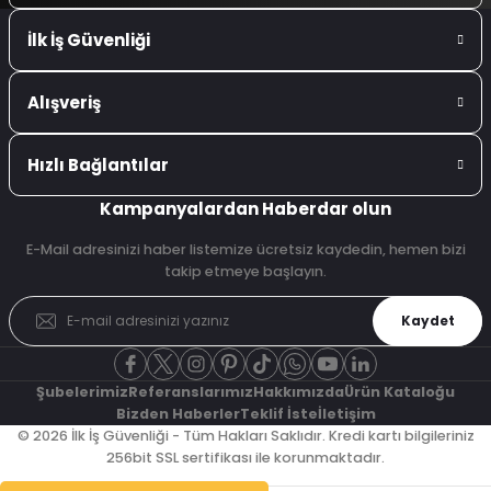
İlk İş Güvenliği
Alışveriş
Hızlı Bağlantılar
Kampanyalardan Haberdar olun
E-Mail adresinizi haber listemize ücretsiz kaydedin, hemen bizi
takip etmeye başlayın.
Kaydet
Şubelerimiz
Referanslarımız
Hakkımızda
Ürün Kataloğu
Bizden Haberler
Teklif İste
İletişim
© 2026 İlk İş Güvenliği - Tüm Hakları Saklıdır. Kredi kartı bilgileriniz
256bit SSL sertifikası ile korunmaktadır.