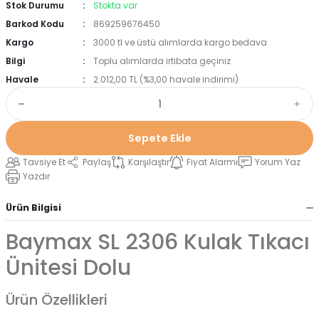
Stok Durumu
Stokta var
Barkod Kodu
869259676450
Kargo
3000 tl ve üstü alımlarda kargo bedava
Bilgi
Toplu alımlarda irtibata geçiniz
Havale
2.012,00 TL (%3,00 havale indirimi)
Sepete Ekle
Tavsiye Et
Paylaş
Karşılaştır
Fiyat Alarmı
Yorum Yaz
Yazdır
Ürün Bilgisi
Baymax SL 2306 Kulak Tıkacı
Ünitesi Dolu
Ürün Özellikleri