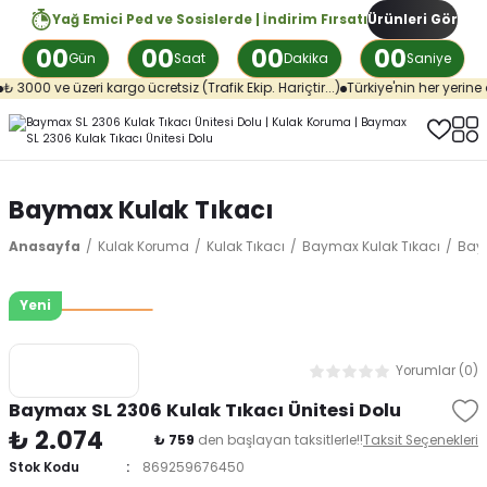
Yağ Emici Ped ve Sosislerde | İndirim Fırsatı
Ürünleri Gör
00
00
00
00
Gün
Saat
Dakika
Saniye
 3000 ve üzeri kargo ücretsiz (Trafik Ekip. Hariçtir...)
Türkiye'nin her yerine a
Baymax Kulak Tıkacı
Anasayfa
Kulak Koruma
Kulak Tıkacı
Baymax Kulak Tıkacı
Baym
Yeni
Yorumlar (0)
Baymax SL 2306 Kulak Tıkacı Ünitesi Dolu
₺ 2.074
₺ 759
den başlayan taksitlerle!!
Taksit Seçenekleri
Stok Kodu
869259676450