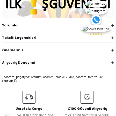
Yorumlar
★★★★★
Taksit Seçenekleri
Önerileriniz
Alışveriş Deneyimi
', 'ecomm_pagetype': 'product', 'ecomm_prodid': 25354, 'ecomm_totalvalue':
sonfiyat });
Ücretsiz Kargo
%100 Güvenli Alışveriş
₺ 3000 ve üzeri siparişlerinizde
250 Bit SSL Sertifikası ile %100