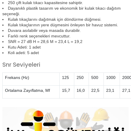
250 çift kulak tıkacı kapasitesine sahiptir.
Dayanıklı plastik tasarım ve ekonomik bir kulak tıkacı dağıtım
seçeneği.
Kulak tıkaçlarını dağıtmak için döndürme düğmesi.
Kulak tıkaçlarının yere düşmesini önleyen bir havuz sistemi.
Duvara asılabilir veya masada durabilir.
Farklı renk seçenekleri mevcuttur.
SNR = 27 dB H = 28,6 M = 23,4 L = 19,2
Kutu Adeti: 1 adet
Koli adeti: 5 adet
Snr Seviyeleri
Frekans (Hz)
125
250
500
1000
200
Ortalama Zayıflatma, Mf
15,7
16,0
22,5
23,1
27,1