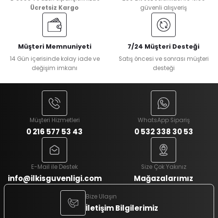
Ücretsiz Kargo
güvenli alışveriş
Müşteri Memnuniyeti
7/24 Müşteri Desteği
14 Gün içerisinde kolay iade ve
Satış öncesi ve sonrası müşteri
değişim imkanı
desteği
Müşteri Hizmetleri
WhatsApp Sipariş
0 216 577 53 43
0 532 338 30 53
E-Mail ile Destek
Size Çok Yakınız
info@ilkisguvenligi.com
Mağazalarımız
Bize Ulaşın
İletişim Bilgilerimiz