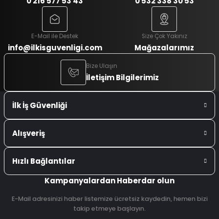
0 216 577 53 43
0 532 338 30 53
E-Mail ile Destek
Size Çok Yakınız
info@ilkisguvenligi.com
Mağazalarımız
Bize Ulaşın
İletişim Bilgilerimiz
İlk İş Güvenliği
Alışveriş
Hızlı Bağlantılar
Kampanyalardan Haberdar olun
E-Mail adresinizi haber listemize ücretsiz kaydedin, hemen bizi
takip etmeye başlayın.