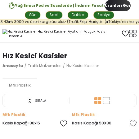
Yağ Emici Ped ve Sosislerde | İndirim Fırsatı
Ürünleri Gör
Gün
Saat
Dakika
Saniye
 43
₺ 3000 ve üzeri kargo ücretsiz (Trafik Ekip. Hariçtir...)
Türkiye'nin her yer
Hız Kesici Kasisler
Anasayfa
Trafik Malzemeleri
Hız Kesici Kasisler
Mfk Plastik
SIRALA
Mfk Plastik
Mfk Plastik
Kasis Kapağı 30x15
Kasis Kapağı 50X30