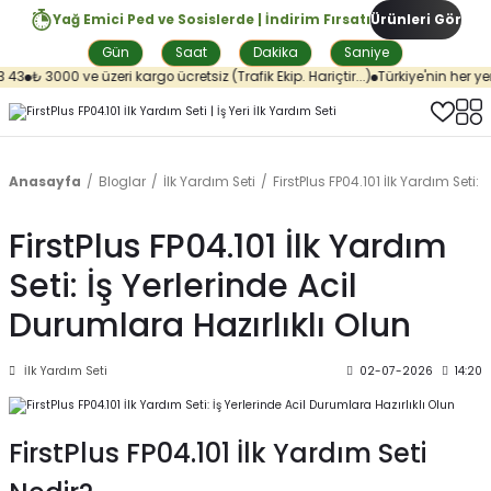
Yağ Emici Ped ve Sosislerde | İndirim Fırsatı
Ürünleri Gör
Gün
Saat
Dakika
Saniye
3
₺ 3000 ve üzeri kargo ücretsiz (Trafik Ekip. Hariçtir...)
Türkiye'nin her yerin
Anasayfa
Bloglar
İlk Yardım Seti
FirstPlus FP04.101 İlk Yardım Seti: 
FirstPlus FP04.101 İlk Yardım
Seti: İş Yerlerinde Acil
Durumlara Hazırlıklı Olun
İlk Yardım Seti
02-07-2026
14:20
FirstPlus FP04.101 İlk Yardım Seti