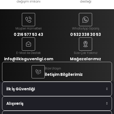
değişim imkanı
desteği
Müşteri Hizmetleri
WhatsApp Sipariş
0 216 577 53 43
0 532 338 30 53
E-Mail ile Destek
Size Çok Yakınız
info@ilkisguvenligi.com
Mağazalarımız
Bize Ulaşın
İletişim Bilgilerimiz
İlk İş Güvenliği
Alışveriş