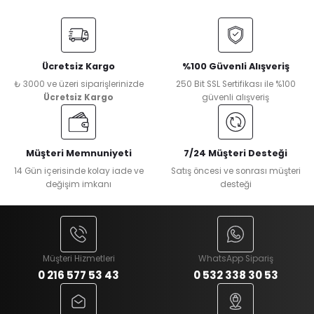
Ücretsiz Kargo
%100 Güvenli Alışveriş
₺ 3000 ve üzeri siparişlerinizde
250 Bit SSL Sertifikası ile %100
Ücretsiz Kargo
güvenli alışveriş
Müşteri Memnuniyeti
7/24 Müşteri Desteği
14 Gün içerisinde kolay iade ve
Satış öncesi ve sonrası müşteri
değişim imkanı
desteği
Müşteri Hizmetleri
WhatsApp Sipariş
0 216 577 53 43
0 532 338 30 53