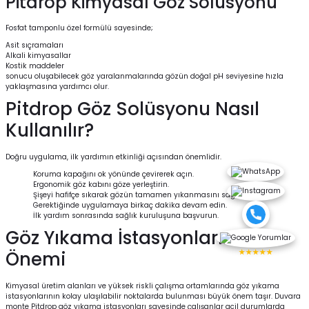
Pitdrop Kimyasal Göz Solüsyonu
Fosfat tamponlu özel formülü sayesinde;
Asit sıçramaları
Alkali kimyasallar
Kostik maddeler
sonucu oluşabilecek göz yaralanmalarında gözün doğal pH seviyesine hızla
yaklaşmasına yardımcı olur.
Pitdrop Göz Solüsyonu Nasıl
Kullanılır?
Doğru uygulama, ilk yardımın etkinliği açısından önemlidir.
Koruma kapağını ok yönünde çevirerek açın.
Ergonomik göz kabını göze yerleştirin.
Şişeyi hafifçe sıkarak gözün tamamen yıkanmasını sağlayın.
Gerektiğinde uygulamaya birkaç dakika devam edin.
İlk yardım sonrasında sağlık kuruluşuna başvurun.
Göz Yıkama İstasyonlarının
★★★★★
Önemi
Kimyasal üretim alanları ve yüksek riskli çalışma ortamlarında göz yıkama
istasyonlarının kolay ulaşılabilir noktalarda bulunması büyük önem taşır. Duvara
monte Pitdrop göz yıkama istasyonları sayesinde çalışanlar acil durumlarda