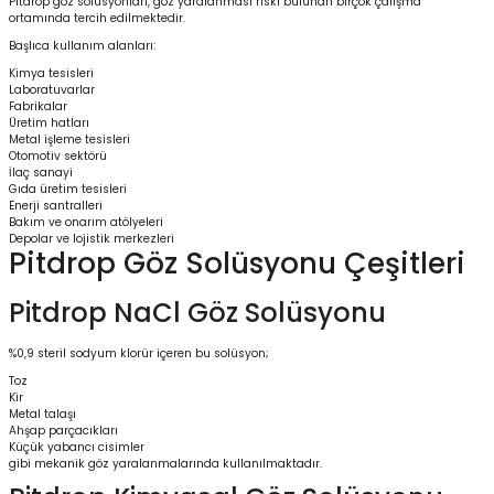
Pitdrop göz solüsyonları
, göz yaralanması riski bulunan birçok çalışma
ortamında tercih edilmektedir.
Başlıca kullanım alanları:
Kimya tesisleri
Laboratuvarlar
Fabrikalar
Üretim hatları
Metal işleme tesisleri
Otomotiv sektörü
İlaç sanayi
Gıda üretim tesisleri
Enerji santralleri
Bakım ve onarım atölyeleri
Depolar ve lojistik merkezleri
Pitdrop Göz Solüsyonu Çeşitleri
Pitdrop NaCl Göz Solüsyonu
%0,9 steril sodyum klorür içeren bu solüsyon;
Toz
Kir
Metal talaşı
Ahşap parçacıkları
Küçük yabancı cisimler
gibi mekanik göz yaralanmalarında kullanılmaktadır.