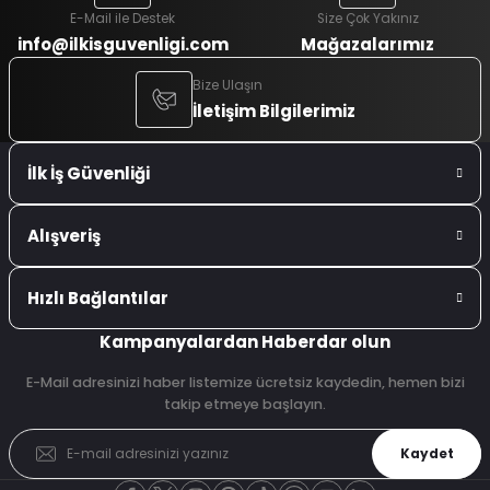
E-Mail ile Destek
Size Çok Yakınız
info@ilkisguvenligi.com
Mağazalarımız
Bize Ulaşın
İletişim Bilgilerimiz
İlk İş Güvenliği
Alışveriş
Hızlı Bağlantılar
Kampanyalardan Haberdar olun
E-Mail adresinizi haber listemize ücretsiz kaydedin, hemen bizi
takip etmeye başlayın.
Kaydet