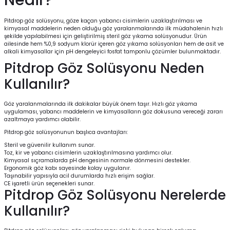
Nedir?
Pitdrop göz solüsyonu
, göze kaçan yabancı cisimlerin uzaklaştırılması ve
kimyasal maddelerin neden olduğu göz yaralanmalarında ilk müdahalenin hızlı
şekilde yapılabilmesi için geliştirilmiş steril göz yıkama solüsyonudur. Ürün
ailesinde hem %0,9 sodyum klorür içeren göz yıkama solüsyonları hem de asit ve
alkali kimyasallar için pH dengeleyici fosfat tamponlu çözümler bulunmaktadır.
Pitdrop Göz Solüsyonu Neden
Kullanılır?
Göz yaralanmalarında ilk dakikalar büyük önem taşır. Hızlı göz yıkama
uygulaması, yabancı maddelerin ve kimyasalların göz dokusuna vereceği zararı
azaltmaya yardımcı olabilir.
Pitdrop göz solüsyonunun başlıca avantajları:
Steril ve güvenilir kullanım sunar.
Toz, kir ve yabancı cisimlerin uzaklaştırılmasına yardımcı olur.
Kimyasal sıçramalarda pH dengesinin normale dönmesini destekler.
Ergonomik göz kabı sayesinde kolay uygulanır.
Taşınabilir yapısıyla acil durumlarda hızlı erişim sağlar.
CE işaretli ürün seçenekleri sunar.
Pitdrop Göz Solüsyonu Nerelerde
Kullanılır?