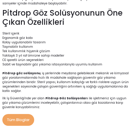
saniyeler içinde müdahaleye başlayabilir.
Pitdrop Göz Solüsyonunun Öne
Çıkan Özellikleri
Steril içerik
Ergonomik göz kabı
Kolay uygulanabilir tasarım
Taşınabilir kullanım
Tek kullanımlık hijyenik çözüm
Yaklaşık 3 yıl raf ömrüne sahip modeller
CE işaretli ürün seçenekleri
Sabit ve taşınabilir göz yıkama istasyonlarıyla uyumlu kullanım
Pitdrop göz solüsyonu
, iş yerlerinde meydana gelebilecek mekanik ve kimyasal
göz yaralanmalarında hızlı ilk müdahale sağlayan güvenilir göz yıkama
çözümlerinden biridir. Steril yapısı, kullanım kolaylığı ve farklı risklere uygun ürün
seçenekleri sayesinde çalışan güvenliğini artırırken iş sağlığı uygulamalarına da
katkı sağlar.
İlk İş Güvenliği'nde yer alan
Pitdrop Göz Solüsyonları
ile işletmeniz için uygun
göz yıkama çözümlerini inceleyebilir, çalışanlarınızı olası göz kazalarına karşı
güvenle koruyabilirsiniz.
Tüm Bloglar