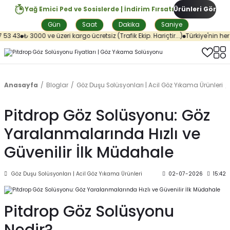
Yağ Emici Ped ve Sosislerde | İndirim Fırsatı
Ürünleri Gör
Gün
Saat
Dakika
Saniye
53 43
₺ 3000 ve üzeri kargo ücretsiz (Trafik Ekip. Hariçtir...)
Türkiye'nin her y
Anasayfa
Bloglar
Göz Duşu Solüsyonları | Acil Göz Yıkama Ürünleri
Pitdrop Göz Solüsyonu: Göz
Yaralanmalarında Hızlı ve
Güvenilir İlk Müdahale
Göz Duşu Solüsyonları | Acil Göz Yıkama Ürünleri
02-07-2026
15:42
Pitdrop Göz Solüsyonu