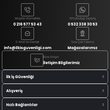
Müşteri Hizmetleri
WhatsApp Sipariş
0 216 577 53 43
0 532 338 30 53
E-Mail ile Destek
Size Çok Yakınız
info@ilkisguvenligi.com
Mağazalarımız
Bize Ulaşın
İletişim Bilgilerimiz
İlk İş Güvenliği
Alışveriş
Hızlı Bağlantılar