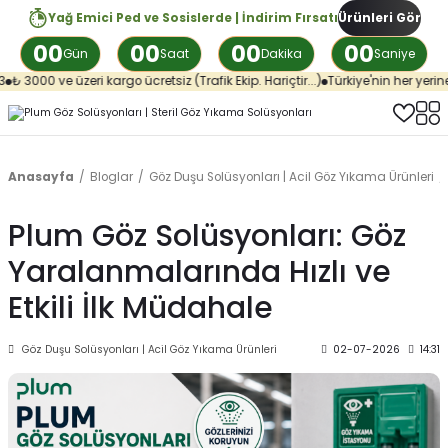
Yağ Emici Ped ve Sosislerde | İndirim Fırsatı
Ürünleri Gör
00
00
00
00
Gün
Saat
Dakika
Saniye
000 ve üzeri kargo ücretsiz (Trafik Ekip. Hariçtir...)
Türkiye'nin her yerine ay
Anasayfa
Bloglar
Göz Duşu Solüsyonları | Acil Göz Yıkama Ürünleri
Plum Göz Solüsyonları: Göz
Yaralanmalarında Hızlı ve
Etkili İlk Müdahale
Göz Duşu Solüsyonları | Acil Göz Yıkama Ürünleri
02-07-2026
14:31