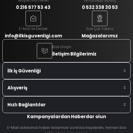
Müşteri Hizmetleri
WhatsApp Sipariş
0 216 577 53 43
0 532 338 30 53
E-Mail ile Destek
Size Çok Yakınız
info@ilkisguvenligi.com
Mağazalarımız
Bize Ulaşın
İletişim Bilgilerimiz
İlk İş Güvenliği
Alışveriş
Hızlı Bağlantılar
Kampanyalardan Haberdar olun
E-Mail adresinizi haber listemize ücretsiz kaydedin, hemen bizi