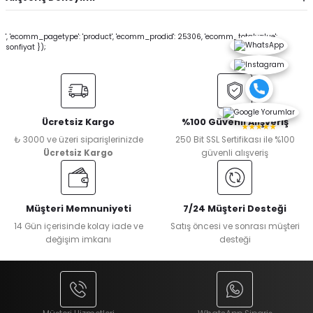
', 'ecomm_pagetype': 'product', 'ecomm_prodid': 25306, 'ecomm_totalvalue':
sonfiyat });
Ücretsiz Kargo
%100 Güvenli Alışveriş
★★★★★
₺ 3000 ve üzeri siparişlerinizde
250 Bit SSL Sertifikası ile %100
Ücretsiz Kargo
güvenli alışveriş
Müşteri Memnuniyeti
7/24 Müşteri Desteği
14 Gün içerisinde kolay iade ve
Satış öncesi ve sonrası müşteri
değişim imkanı
desteği