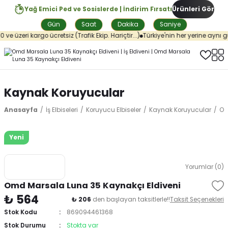
Yağ Emici Ped ve Sosislerde | İndirim Fırsatı
Ürünleri Gör
Gün
Saat
Dakika
Saniye
e üzeri kargo ücretsiz (Trafik Ekip. Hariçtir...)
Türkiye'nin her yerine aynı gü
Kaynak Koruyucular
Anasayfa
İş Elbiseleri
Koruyucu Elbiseler
Kaynak Koruyucular
Om
Yeni
Yorumlar (0)
Omd Marsala Luna 35 Kaynakçı Eldiveni
₺ 564
₺ 206
den başlayan taksitlerle!!
Taksit Seçenekleri
Stok Kodu
869094461368
Stok Durumu
Stokta var