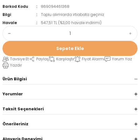
Barkod Kodu
869094461368
Bilgi
Toplu alımlarda irtiabata geçiniz
Havale
547,51 TL (%3,00 havale indirimi)
Sepete Ekle
Tavsiye Et
Paylaş
Karşılaştır
Fiyat Alarmı
Yorum Yaz
Yazdır
Ürün Bilgisi
Yorumlar
Taksit Seçenekleri
Önerileriniz
Alışveriş Deneyimi