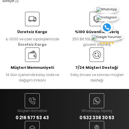
sonfiyat });
Ücretsiz Kargo
%100 Güvenli Alışveriş
₺ 3000 ve üzeri siparişlerinizde
250 Bit SSL Sertifikası ile %100
★★★★★
Ücretsiz Kargo
güvenli alışveriş
Müşteri Memnuniyeti
7/24 Müşteri Desteği
14 Gün içerisinde kolay iade ve
Satış öncesi ve sonrası müşteri
değişim imkanı
desteği
Müşteri Hizmetleri
WhatsApp Sipariş
0 216 577 53 43
0 532 338 30 53