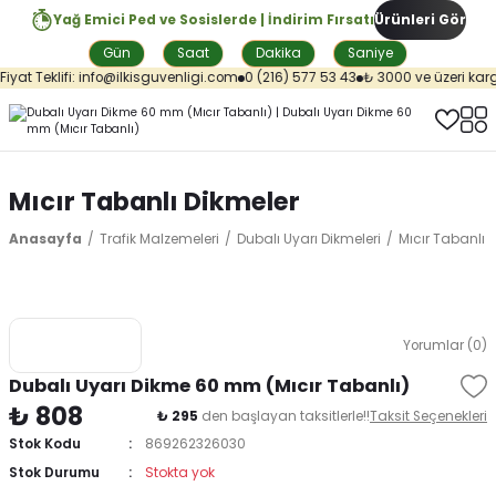
Yağ Emici Ped ve Sosislerde | İndirim Fırsatı
Ürünleri Gör
Gün
Saat
Dakika
Saniye
yat Teklifi: info@ilkisguvenligi.com
0 (216) 577 53 43
₺ 3000 ve üzeri kargo ü
Mıcır Tabanlı Dikmeler
Anasayfa
Trafik Malzemeleri
Dubalı Uyarı Dikmeleri
Mıcır Tabanlı 
Yorumlar (0)
Dubalı Uyarı Dikme 60 mm (Mıcır Tabanlı)
₺ 808
₺ 295
den başlayan taksitlerle!!
Taksit Seçenekleri
Stok Kodu
869262326030
Stok Durumu
Stokta yok