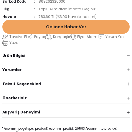
Barkod Kodu
869262326030
Bilgi
Toplu Alımlarda İrtibata Geçiniz
Havale
783,60 TL (%3,00 havale indirimi)
Gelince Haber Ver
Tavsiye Et
Paylaş
Karşılaştır
Fiyat Alarmı
Yorum Yaz
Yazdır
Ürün Bilgisi
Yorumlar
Taksit Seçenekleri
Önerileriniz
Alışveriş Deneyimi
', 'ecomm_pagetype': 'product', 'ecomm_prodid': 20583, 'ecomm_totalvalue':