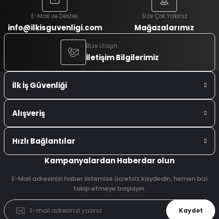
E-Mail ile Destek
Size Çok Yakınız
info@ilkisguvenligi.com
Mağazalarımız
Bize Ulaşın
İletişim Bilgilerimiz
İlk İş Güvenliği
Alışveriş
Hızlı Bağlantılar
Kampanyalardan Haberdar olun
E-Mail adresinizi haber listemize ücretsiz kaydedin, hemen bizi
takip etmeye başlayın.
Kaydet