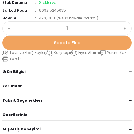
Stok Durumu
Stokta var
Barkod Kodu
869215245635
Havale
470,74 TL (%3,00 havale indirimi)
Sepete Ekle
Tavsiye Et
Paylaş
Karşılaştır
Fiyat Alarmı
Yorum Yaz
Yazdır
Ürün Bilgisi
Yorumlar
Taksit Seçenekleri
Önerileriniz
Alışveriş Deneyimi