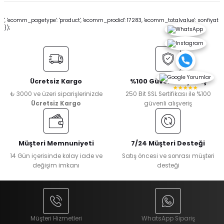
', 'ecomm_pagetype': 'product', 'ecomm_prodid': 17283, 'ecomm_totalvalue': sonfiyat
});
Ücretsiz Kargo
%100 Güvenli Alışveriş
★★★★★
₺ 3000 ve üzeri siparişlerinizde
250 Bit SSL Sertifikası ile %100
Ücretsiz Kargo
güvenli alışveriş
Müşteri Memnuniyeti
7/24 Müşteri Desteği
14 Gün içerisinde kolay iade ve
Satış öncesi ve sonrası müşteri
değişim imkanı
desteği
Müşteri Hizmetleri
WhatsApp Sipariş