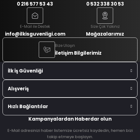
0 216 577 53 43
0 532 338 30 53
E-Mail ile Destek
Size Çok Yakınız
info@ilkisguvenligi.com
Mağazalarımız
Bize Ulaşın
İletişim Bilgilerimiz
İlk İş Güvenliği
Alışveriş
Hızlı Bağlantılar
Kampanyalardan Haberdar olun
E-Mail adresinizi haber listemize ücretsiz kaydedin, hemen bizi
takip etmeye başlayın.