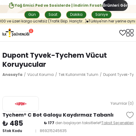
Yağ Emici Ped ve Sosislerde | İndirim Fırsatı
Ürünleri Gör
Gün
Saat
Dakika
Saniye
 ve üzeri kargo ücretsiz (Trafik Ekip. Hariçtir...)
Türkiye'nin her yerine aynı 
Dupont Tyvek-Tychem Vücut
Koruyucular
Anasayfa
Vücut Koruma
Tek Kullanımlık Tulum
Dupont Tyvek-Ty
Yorumlar (0)
Tychem® C Bot Galoşu Kaydırmaz Tabanlı
₺ 485
₺ 177
den başlayan taksitlerle!!
Taksit Seçenekleri
Stok Kodu
869215245635