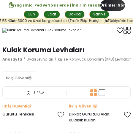
Yağ Emici Ped ve Sosislerde | İndirim Fırsatı
Ürünleri Gör
Gün
Saat
Dakika
Saniye
 53 43
₺ 3000 ve üzeri kargo ücretsiz (Trafik Ekip. Hariçtir...)
Türkiye'nin her 
Kulak Koruma Levhaları
Anasayfa
Uyarı Levhaları
Kişisel Koruyucu Donanım (KKD) Levhaları
İlk İş Güvenliği
SIRALA
İlk İş Güvenliği
İlk İş Güvenliği
Gürültü Tehlikesi
Dikkat Gürültülü Alan
Kulaklık Kullan