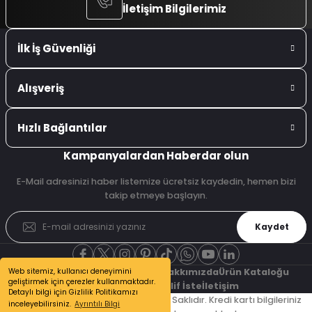
İletişim Bilgilerimiz
İlk İş Güvenliği
Alışveriş
Hızlı Bağlantılar
Kampanyalardan Haberdar olun
E-Mail adresinizi haber listemize ücretsiz kaydedin, hemen bizi
takip etmeye başlayın.
Kaydet
Web sitemiz, kullanıcı deneyimini
Şubelerimiz
Referanslarımız
Hakkımızda
Ürün Kataloğu
geliştirmek için çerezler kullanmaktadır.
Bizden Haberler
Teklif İste
İletişim
Detaylı bilgi için Gizlilik Politikamızı
© 2026 İlk İş Güvenliği - Tüm Hakları Saklıdır. Kredi kartı bilgileriniz
inceleyebilirsiniz.
Ayrıntılı Bilgi