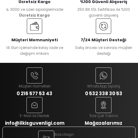
Ücretsiz Kargo
%100 Güvenli Alışveriş
₺ 3000 ve üzeri siparişlerinizde
250 Bit SSL Sertifikası ile %100
Ücretsiz Kargo
güvenli alışveriş
Müşteri Memnuniyeti
7/24 Müşteri Desteği
14 Gün içerisinde kolay iade ve
Satış öncesi ve sonrası müşteri
değişim imkanı
desteği
Müşteri Hizmetleri
WhatsApp Sipariş
0 216 577 53 43
0 532 338 30 53
E-Mail ile Destek
Size Çok Yakınız
info@ilkisguvenligi.com
Mağazalarımız
Bize Ulaşın