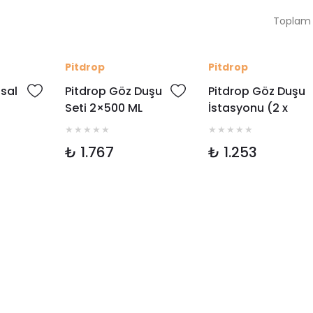
Toplam 
Pitdrop
Pitdrop
sal
Pitdrop Göz Duşu
Pitdrop Göz Duşu
Seti 2×500 ML
İstasyonu (2 x
uşu)
500ml.)
₺ 1.767
₺ 1.253