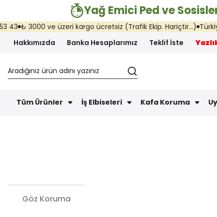
Yağ Emici Ped ve Sosisler
3000 ve üzeri kargo ücretsiz (Trafik Ekip. Hariçtir...)
Türkiye'nin he
Hakkımızda
Banka Hesaplarımız
Teklif İste
Yazlık
Tüm Ürünler
İş Elbiseleri
Kafa Koruma
Uy
Göz Koruma