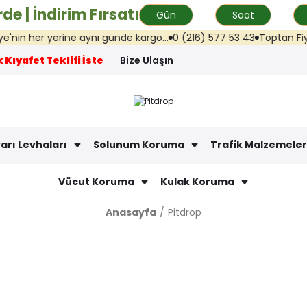
de | İndirim Fırsatı
Gün
Saat
r yerine aynı günde kargo...
0 (216) 577 53 43
Toptan Fiyat Teklif
 Kıyafet Teklifi İste
Bize Ulaşın
arı Levhaları
Solunum Koruma
Trafik Malzemeler
Vücut Koruma
Kulak Koruma
Anasayfa
Pitdrop