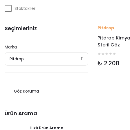
Stoktakiler
Seçimleriniz
Pitdrop
Pitdrop Kimya
Steril Göz
Marka
Solüsyonu (D
Seti 2×500 ML
Pitdrop
₺ 2.208
Göz Koruma
Ürün Arama
Hızlı Ürün Arama