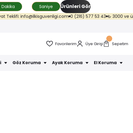
Ürünleri Gör
Dakika
Saniye
i: info@ilkisguvenligi.com
0 (216) 577 53 43
₺ 3000 ve üzeri kargo 
Favorilerim
Üye Girişi
Sepetim
i
Göz Koruma
Ayak Koruma
El Koruma