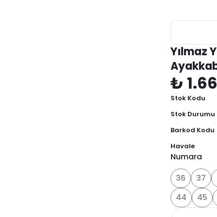
Yılmaz Y
Ayakkab
₺ 1.6
Stok Kodu
Stok Durumu
Barkod Kodu
Havale
Numara
36
37
44
45