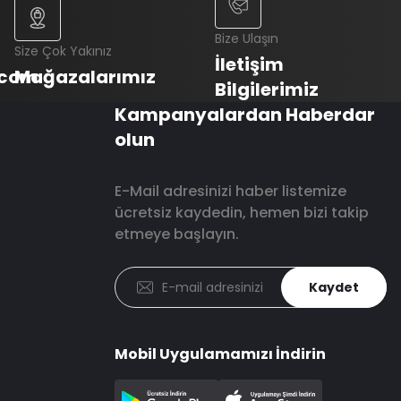
Bize Ulaşın
Size Çok Yakınız
İletişim
.com
Mağazalarımız
Bilgilerimiz
Kampanyalardan Haberdar
olun
E-Mail adresinizi haber listemize
ücretsiz kaydedin, hemen bizi takip
etmeye başlayın.
Kaydet
Mobil Uygulamamızı İndirin