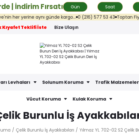
de | İndirim Fırsatı
Gün
Saat
 her yerine aynı günde kargo...
0 (216) 577 53 43
Toptan Fiyat Tek
 Kıyafet Teklifi İste
Bize Ulaşın
arı Levhaları
Solunum Koruma
Trafik Malzemeler
Vücut Koruma
Kulak Koruma
Çelik Burunlu İş Ayakkabılar
oruma
Çelik Burunlu İş Ayakkabıları
Yılmaz YL 702-02 S2 Çelik Bu