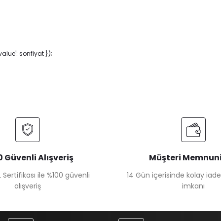
lue': sonfiyat });
 Güvenli Alışveriş
Müşteri Memnuni
 Sertifikası ile %100 güvenli
14 Gün içerisinde kolay iad
alışveriş
imkanı