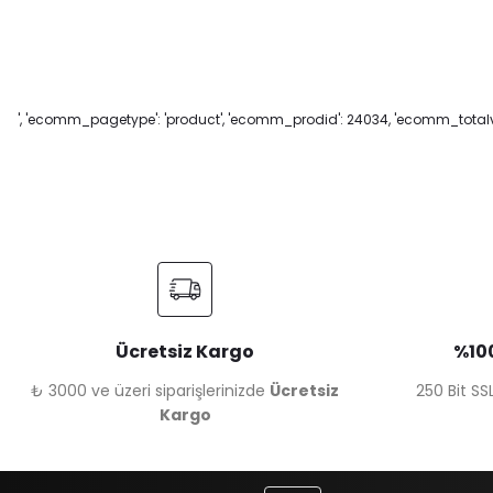
', 'ecomm_pagetype': 'product', 'ecomm_prodid': 24034, 'ecomm_totalva
Ücretsiz Kargo
%100
₺ 3000 ve üzeri siparişlerinizde
Ücretsiz
250 Bit SSL
Kargo