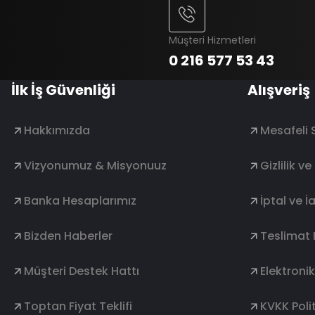
Müşteri Hizmetleri
0 216 577 53 43
İlk İş Güvenliği
Alışveriş
Hakkımızda
Mesafeli 
Vizyonumuz & Misyonuuz
Gizlilik v
Banka Hesaplarımız
İptal ve İ
Bizden Haberler
Teslimat 
Müşteri Destek Hattı
Elektroni
Toptan Fiyat Teklifi
KVKK Polit