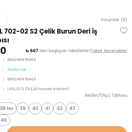
Yorumlar (0)
L 702-02 S2 Çelik Burun Deri İş
ısı
60
₺ 607
den başlayan taksitlerle!!
Taksit Seçenekleri
869246976463
Stokta var
869246976463
1.610,13 TL (%3,00 havale indirimi)
Beden/Ölçü Tablosu
38 No
39
40
41
42
43
46