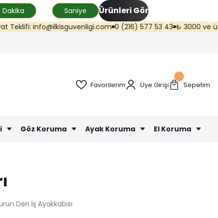
Ürünleri Gör
Dakika
Saniye
lifi: info@ilkisguvenligi.com
0 (216) 577 53 43
₺ 3000 ve üzeri kar
Favorilerim
Üye Girişi
Sepetim
i
Göz Koruma
Ayak Koruma
El Koruma
ı
run Deri İş Ayakkabısı