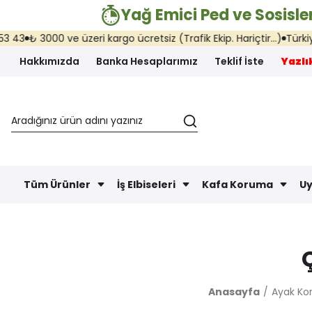
Yağ Emici Ped ve Sosisler
₺ 3000 ve üzeri kargo ücretsiz (Trafik Ekip. Hariçtir...)
Türkiye'nin
Hakkımızda
Banka Hesaplarımız
Teklif İste
Yazlık
Tüm Ürünler
İş Elbiseleri
Kafa Koruma
Uy
Anasayfa
Ayak K