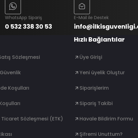
WhatsApp Sipariş
E-Mail ile Destek
0 532 338 30 53
info@ilkisguvenligi
Hızlı Bağlantılar
Satış Sözleşmesi
Üye Girişi
e Güvenlik
Yeni üyelik Oluştur
ade Koşulları
Siparişlerim
Koşulları
Sipariş Takibi
k Ticaret Sözleşmesi (ETK)
Havale Bildirim Formu
ikası
Şifremi Unuttum?