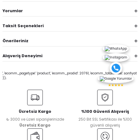
Yorumlar
Taksit Seçenekleri
Önerileriniz
Alışveriş Deneyimi
', 'ecomm_pagetype': 'product', 'ecomm_prodid': 20761, 'ecomm_totalvalue': sonfiyat
});
★★★★★
Ücretsiz Kargo
%100 Güvenli Alışveriş
₺ 3000 ve üzeri siparişlerinizde
250 Bit SSL Sertifikası ile %100
Ücretsiz Kargo
güvenli alışveriş