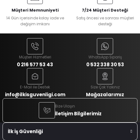
Müşteri Memnuniyeti
7/24 Müşteri Desteği
14 Gün içerisinde kolay iade ve
Satış öncesi ve sonrası müşteri
değişim imkanı
desteği
Müşteri Hizmetleri
WhatsApp Sipariş
0 216 577 53 43
0 532 338 30 53
E-Mail ile Destek
Size Çok Yakınız
info@ilkisguvenligi.com
Mağazalarımız
Bize Ulaşın
İletişim Bilgilerimiz
İlk İş Güvenliği