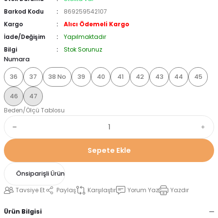
Barkod Kodu
869259542107
Kargo
Alıcı Ödemeli Kargo
İade/Değişim
Yapılmaktadır
Bilgi
Stok Sorunuz
Numara
36
37
38 No
39
40
41
42
43
44
45
46
47
Beden/Ölçü Tablosu
Sepete Ekle
Önsiparişli Ürün
Tavsiye Et
Paylaş
Karşılaştır
Yorum Yaz
Yazdır
Ürün Bilgisi