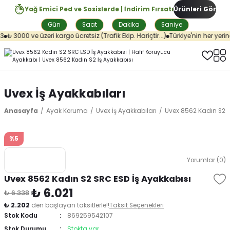
Yağ Emici Ped ve Sosislerde | İndirim Fırsatı
Ürünleri Gör
Gün
Saat
Dakika
Saniye
₺ 3000 ve üzeri kargo ücretsiz (Trafik Ekip. Hariçtir...)
Türkiye'nin her yerin
Uvex İş Ayakkabıları
Anasayfa
Ayak Koruma
Uvex İş Ayakkabıları
Uvex 8562 Kadın S2 S
%5
Yorumlar (0)
Uvex 8562 Kadın S2 SRC ESD İş Ayakkabısı
₺ 6.021
₺ 6.338
₺ 2.202
den başlayan taksitlerle!!
Taksit Seçenekleri
Stok Kodu
869259542107
Stok Durumu
Stokta var