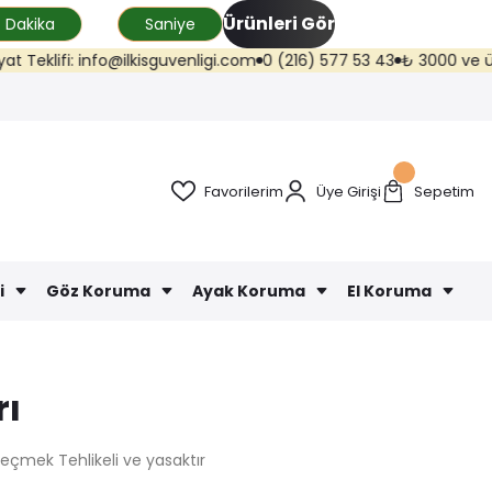
Ürünleri Gör
Dakika
Saniye
lifi: info@ilkisguvenligi.com
0 (216) 577 53 43
₺ 3000 ve üzeri kar
Favorilerim
Üye Girişi
Sepetim
i
Göz Koruma
Ayak Koruma
El Koruma
rı
eçmek Tehlikeli ve yasaktır