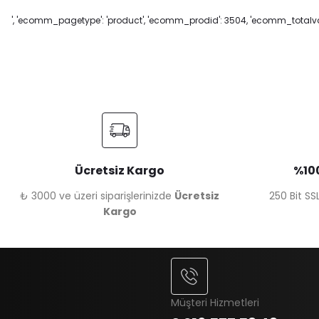
', 'ecomm_pagetype': 'product', 'ecomm_prodid': 3504, 'ecomm_totalval
Ücretsiz Kargo
%100
₺ 3000 ve üzeri siparişlerinizde
Ücretsiz
250 Bit SSL
Kargo
Müşteri Hizmetleri