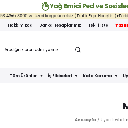
Yağ Emici Ped ve Sosisler
₺ 3000 ve üzeri kargo ücretsiz (Trafik Ekip. Hariçtir...)
Türkiye'nin
Hakkımızda
Banka Hesaplarımız
Teklif İste
Yazlık
Tüm Ürünler
İş Elbiseleri
Kafa Koruma
Uy
M
Anasayfa
Uyarı Levhalar