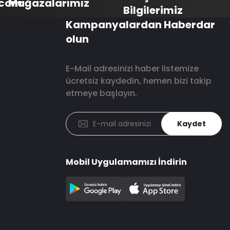
.com
Mağazalarımız
Bilgilerimiz
Kampanyalardan Haberdar
olun
E-Mail adresinizi haber listemize
ücretsiz kaydedin, hemen bizi takip
etmeye başlayın.
Kaydet
Mobil Uygulamamızı İndirin