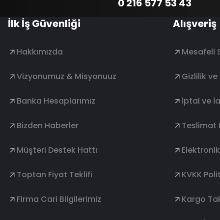
0 216 577 53 43
İlk İş Güvenliği
Alışveriş
Hakkımızda
Mesafeli 
Vizyonumuz & Misyonuuz
Gizlilik v
Banka Hesaplarımız
İptal ve İ
Bizden Haberler
Teslimat 
Müşteri Destek Hattı
Elektroni
Toptan Fiyat Teklifi
KVKK Polit
Firma Cari Bilgilerimiz
Kargo Tak