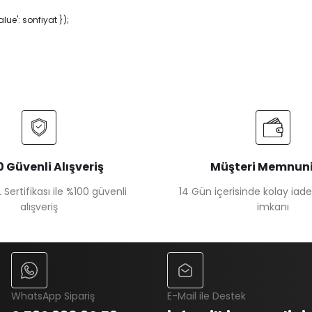
ue': sonfiyat });
 Güvenli Alışveriş
Müşteri Memnuni
 Sertifikası ile %100 güvenli
14 Gün içerisinde kolay iad
alışveriş
imkanı
WhatsApp Sipariş
E-Mail ile Destek