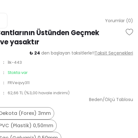
Yorumlar (0)
Bantlarının Üstünden Geçmek
 ve yasaktır
₺ 24
den başlayan taksitlerle!!
Taksit Seçenekleri
İlk-443
Stokta var
FRVeqvy311
62,66 TL (%3,00 havale indirimi)
Beden/Ölçü Tablosu
Dekota (Forex) 3mm
PVC (Plastik) 0,50mm
Saç (Galvaniz) 0,50mm