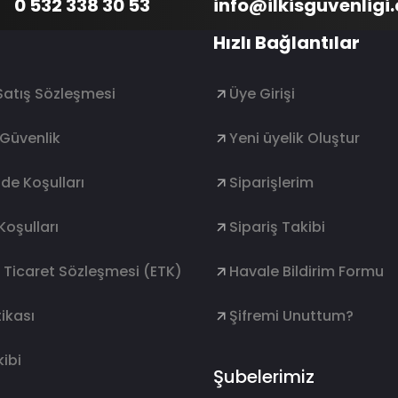
0 532 338 30 53
info@ilkisguvenligi
Hızlı Bağlantılar
Satış Sözleşmesi
Üye Girişi
e Güvenlik
Yeni üyelik Oluştur
ade Koşulları
Siparişlerim
Koşulları
Sipariş Takibi
k Ticaret Sözleşmesi (ETK)
Havale Bildirim Formu
ikası
Şifremi Unuttum?
ibi
Şubelerimiz