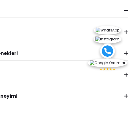
nekleri
★★★★★
z
eneyimi