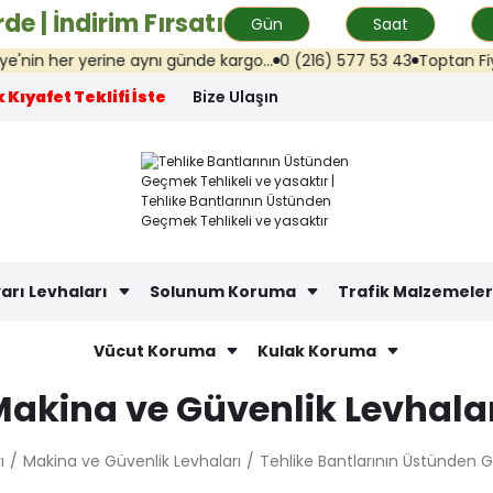
de | İndirim Fırsatı
Gün
Saat
 her yerine aynı günde kargo...
0 (216) 577 53 43
Toptan Fiyat Tek
 Kıyafet Teklifi İste
Bize Ulaşın
arı Levhaları
Solunum Koruma
Trafik Malzemeler
Vücut Koruma
Kulak Koruma
akina ve Güvenlik Levhala
ı
Makina ve Güvenlik Levhaları
Tehlike Bantlarının Üstünden G