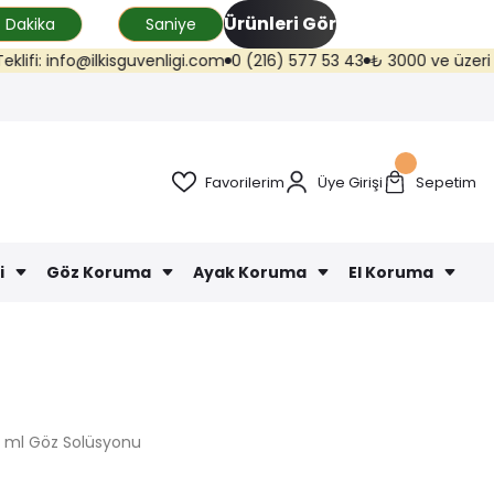
Ürünleri Gör
Dakika
Saniye
: info@ilkisguvenligi.com
0 (216) 577 53 43
₺ 3000 ve üzeri kargo ü
Favorilerim
Üye Girişi
Sepetim
i
Göz Koruma
Ayak Koruma
El Koruma
 ml Göz Solüsyonu