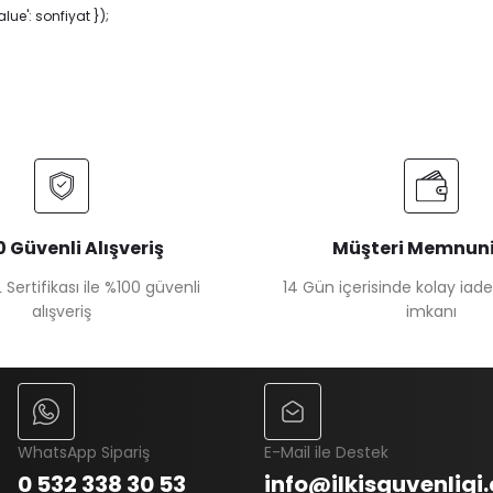
ue': sonfiyat });
 Güvenli Alışveriş
Müşteri Memnuni
 Sertifikası ile %100 güvenli
14 Gün içerisinde kolay iad
alışveriş
imkanı
WhatsApp Sipariş
E-Mail ile Destek
0 532 338 30 53
info@ilkisguvenligi