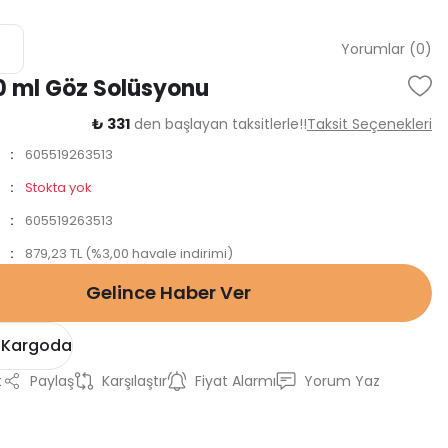
Yorumlar (0)
0 ml Göz Solüsyonu
₺ 331
den başlayan taksitlerle!!
Taksit Seçenekleri
605519263513
Stokta yok
605519263513
879,23 TL (%3,00 havale indirimi)
Gelince Haber Ver
 Kargoda
t
Paylaş
Karşılaştır
Fiyat Alarmı
Yorum Yaz