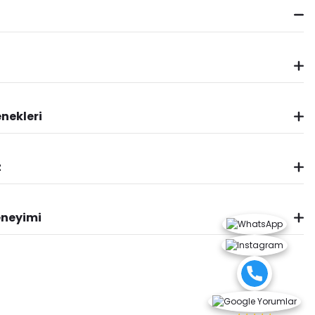
nekleri
z
eneyimi