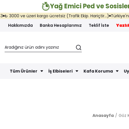
Yağ Emici Ped ve Sosisler
000 ve üzeri kargo ücretsiz (Trafik Ekip. Hariçtir...)
Türkiye'nin he
Hakkımızda
Banka Hesaplarımız
Teklif İste
Yazlık
Tüm Ürünler
İş Elbiseleri
Kafa Koruma
Uy
Anasayfa
Göz 