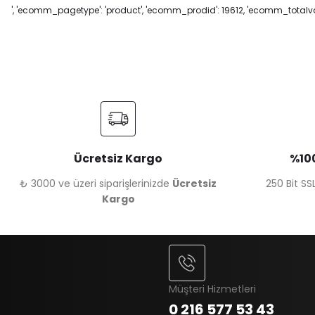
', 'ecomm_pagetype': 'product', 'ecomm_prodid': 19612, 'ecomm_totalval
Ücretsiz Kargo
%100
₺ 3000 ve üzeri siparişlerinizde
Ücretsiz
250 Bit SSL
Kargo
Müşteri Hizmetleri
0 216 577 53 43