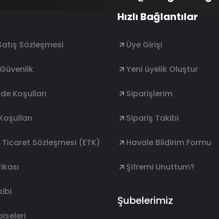
Hızlı Bağlantılar
Satış Sözleşmesi
Üye Girişi
e Güvenlik
Yeni üyelik Oluştur
ade Koşulları
Siparişlerim
Koşulları
Sipariş Takibi
k Ticaret Sözleşmesi (ETK)
Havale Bildirim Formu
ikası
Şifremi Unuttum?
ibi
Şubelerimiz
lbiseleri