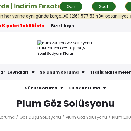
de | İndirim Fırsatı
Gün
Saat
r yerine aynı günde kargo...
0 (216) 577 53 43
Toptan Fiyat Teklifi
 Kıyafet Teklifi İste
Bize Ulaşın
arı Levhaları
Solunum Koruma
Trafik Malzemeler
Vücut Koruma
Kulak Koruma
Plum Göz Solüsyonu
Koruma
Göz Duşu Solüsyonu
Plum Göz Solüsyonu
Plum 200