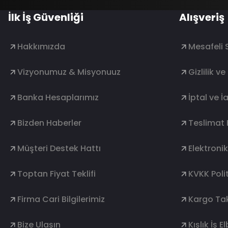
İlk İş Güvenliği
Alışveriş
Hakkımızda
Mesafeli 
Vizyonumuz & Misyonuuz
Gizlilik v
Banka Hesaplarımız
İptal ve İ
Bizden Haberler
Teslimat 
Müşteri Destek Hattı
Elektroni
Toptan Fiyat Teklifi
KVKK Polit
Firma Cari Bilgilerimiz
Kargo Tak
Bize Ulaşın
Kışlık İş E