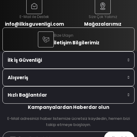
E-Mail ile Destek
Size Çok Yakınız
info@ilkisguvenligi.com
Mağazalarımız
Bize Ulaşın
İletişim Bilgilerimiz
İlk İş Güvenliği
Alışveriş
Hızlı Bağlantılar
Kampanyalardan Haberdar olun
E-Mail adresinizi haber listemize ücretsiz kaydedin, hemen bizi
takip etmeye başlayın.