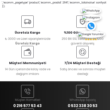
', 'ecomm_pagetype': 'product', 'ecomm_prodid': 21147, 'ecomm_totalvalue': sonfiyat
});
Ücretsiz Kargo
%100 Güvenli Alışveriş
₺ 3000 ve üzeri siparişlerinizde
250 Bit SSL Sertifikası ile %100
★★★★★
Ücretsiz Kargo
güvenli alışveriş
Müşteri Memnuniyeti
7/24 Müşteri Desteği
14 Gün içerisinde kolay iade ve
Satış öncesi ve sonrası müşteri
değişim imkanı
desteği
Müşteri Hizmetleri
WhatsApp Sipariş
0 216 577 53 43
0 532 338 30 53