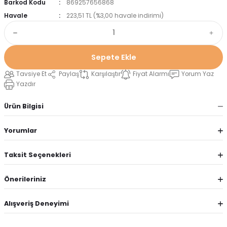
Barkod Kodu
869257656868
Havale
223,51 TL (%3,00 havale indirimi)
Sepete Ekle
Tavsiye Et
Paylaş
Karşılaştır
Fiyat Alarmı
Yorum Yaz
Yazdır
Ürün Bilgisi
Yorumlar
Taksit Seçenekleri
Önerileriniz
Alışveriş Deneyimi