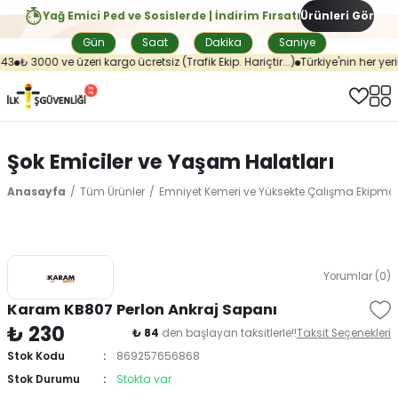
Yağ Emici Ped ve Sosislerde | İndirim Fırsatı
Ürünleri Gör
Gün
Saat
Dakika
Saniye
43
₺ 3000 ve üzeri kargo ücretsiz (Trafik Ekip. Hariçtir...)
Türkiye'nin her yeri
Şok Emiciler ve Yaşam Halatları
Anasayfa
Tüm Ürünler
Emniyet Kemeri ve Yüksekte Çalışma Ekipman
Yorumlar (0)
Karam KB807 Perlon Ankraj Sapanı
₺ 230
₺ 84
den başlayan taksitlerle!!
Taksit Seçenekleri
Stok Kodu
869257656868
Stok Durumu
Stokta var