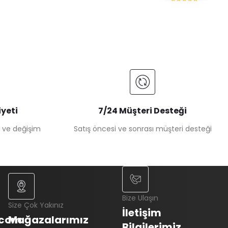
yeti
7/24 Müşteri Desteği
e ve değişim
Satış öncesi ve sonrası müşteri desteği
Bize Ulaşın
Size Çok Yakınız
İletişim
.com
Mağazalarımız
Bilgilerimiz