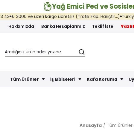
Yağ Emici Ped ve Sosisler
₺ 3000 ve üzeri kargo ücretsiz (Trafik Ekip. Hariçtir...)
Türkiye'nin
Hakkımızda
Banka Hesaplarımız
Teklif İste
Yazlık
Tüm Ürünler
İş Elbiseleri
Kafa Koruma
Uy
Anasayfa
Tüm Ürünler