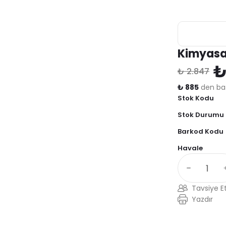
Kimyasal
₺
₺ 2.847
₺ 885
den baş
Stok Kodu
Stok Durumu
Barkod Kodu
Havale
Tavsiye E
Yazdır