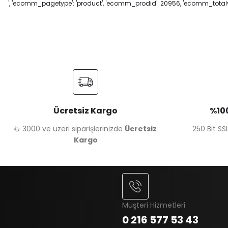
', 'ecomm_pagetype': 'product', 'ecomm_prodid': 20956, 'ecomm_totalva
Ücretsiz Kargo
%100
₺ 3000 ve üzeri siparişlerinizde
Ücretsiz
250 Bit SSL
Kargo
Müşteri Hizmetleri
0 216 577 53 43