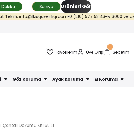
Ürünleri Gör
Dakika
Saniye
lifi: info@ilkisguvenligi.com
0 (216) 577 53 43
₺ 3000 ve üzeri kar
Favorilerim
Üye Girişi
Sepetim
i
Göz Koruma
Ayak Koruma
El Koruma
 Çantalı Döküntü Kiti 55 Lt