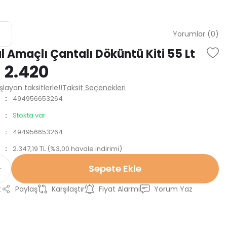
Yorumlar (0)
 Amaçlı Çantalı Döküntü Kiti 55 Lt
 2.420
layan taksitlerle!!
Taksit Seçenekleri
494956653264
Stokta var
494956653264
2.347,19 TL (%3,00 havale indirimi)
Sepete Ekle
t
Paylaş
Karşılaştır
Fiyat Alarmı
Yorum Yaz