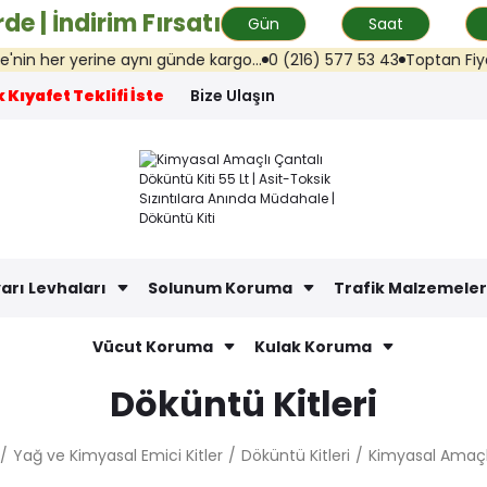
de | İndirim Fırsatı
Gün
Saat
 her yerine aynı günde kargo...
0 (216) 577 53 43
Toptan Fiyat Tek
 Kıyafet Teklifi İste
Bize Ulaşın
arı Levhaları
Solunum Koruma
Trafik Malzemeler
Vücut Koruma
Kulak Koruma
Döküntü Kitleri
Yağ ve Kimyasal Emici Kitler
Döküntü Kitleri
Kimyasal Amaçlı