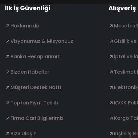
İlk İş Güvenliği
Alışveriş
Hakkımızda
Mesafeli 
Vizyonumuz & Misyonuuz
Gizlilik v
Banka Hesaplarımız
İptal ve İ
Bizden Haberler
Teslimat 
Müşteri Destek Hattı
Elektroni
Toptan Fiyat Teklifi
KVKK Polit
Firma Cari Bilgilerimiz
Kargo Tak
Bize Ulaşın
Kışlık İş E