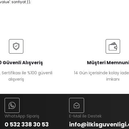
lue': sonfiyat });
 Güvenli Alışveriş
Müşteri Memnuni
 Sertifikası ile %100 güvenli
14 Gün içerisinde kolay iad
alışveriş
imkanı
WhatsApp Sipariş
E-Mail ile Destek
0 532 338 30 53
info@ilkisguvenligi