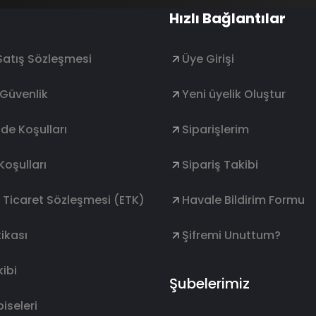
Hızlı Bağlantılar
Satış Sözleşmesi
Üye Girişi
e Güvenlik
Yeni üyelik Oluştur
ade Koşulları
Siparişlerim
Koşulları
Sipariş Takibi
k Ticaret Sözleşmesi (ETK)
Havale Bildirim Formu
ikası
Şifremi Unuttum?
ibi
Şubelerimiz
lbiseleri