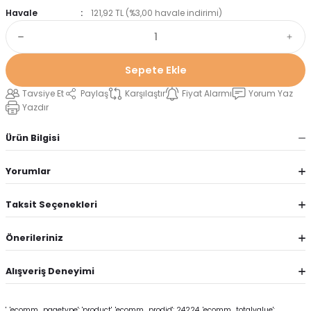
Havale
121,92 TL (%3,00 havale indirimi)
Sepete Ekle
Tavsiye Et
Paylaş
Karşılaştır
Fiyat Alarmı
Yorum Yaz
Yazdır
Ürün Bilgisi
Yorumlar
Taksit Seçenekleri
Önerileriniz
Alışveriş Deneyimi
', 'ecomm_pagetype': 'product', 'ecomm_prodid': 24224, 'ecomm_totalvalue':