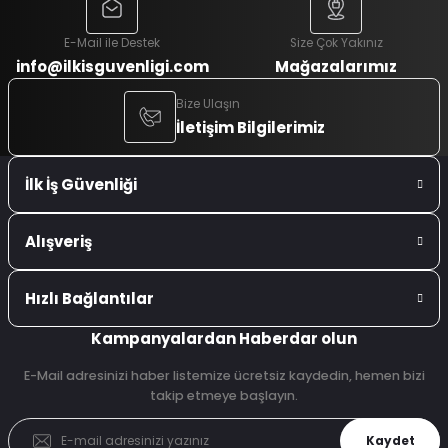
E-Mail ile Destek
Size Çok Yakınız
info@ilkisguvenligi.com
Mağazalarımız
Bize Ulaşın
İletişim Bilgilerimiz
İlk İş Güvenliği
Alışveriş
Hızlı Bağlantılar
Kampanyalardan Haberdar olun
E-Mail adresinizi haber listemize ücretsiz kaydedin, hemen bizi
takip etmeye başlayın.
Kaydet