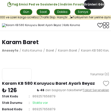
Yağ Emici Ped ve Sosislerde | İndirim Fırsatı
Ürünleri Gör
Gün
Saat
Dakika
Saniye
0 ve üzeri kargo ücretsiz (Trafik Ekip. Hariçtir...)
Türkiye'nin her yerine aynı 
Karam Baret
Anasayfa
Kafa Koruma
Baret
Karam Baret
Karam KB 580 Koruy
Yorumlar (0)
Karam KB 580 Koruyucu Baret Ayarlı Beyaz
₺ 126
₺ 46
den başlayan taksitlerle!!
Taksit Seçenekleri
Stok Kodu
869257656879
Stok Durumu
Stokta var
Barkod Kodu
869257656879