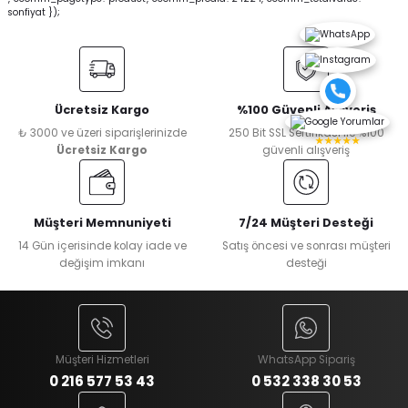
sonfiyat });
Ücretsiz Kargo
%100 Güvenli Alışveriş
₺ 3000 ve üzeri siparişlerinizde
250 Bit SSL Sertifikası ile %100
★★★★★
Ücretsiz Kargo
güvenli alışveriş
Müşteri Memnuniyeti
7/24 Müşteri Desteği
14 Gün içerisinde kolay iade ve
Satış öncesi ve sonrası müşteri
değişim imkanı
desteği
Müşteri Hizmetleri
WhatsApp Sipariş
0 216 577 53 43
0 532 338 30 53