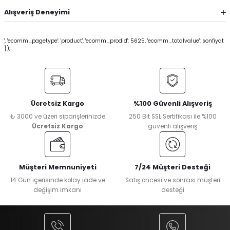
Alışveriş Deneyimi
', 'ecomm_pagetype': 'product', 'ecomm_prodid': 5625, 'ecomm_totalvalue': sonfiyat
});
Ücretsiz Kargo
%100 Güvenli Alışveriş
₺ 3000 ve üzeri siparişlerinizde
250 Bit SSL Sertifikası ile %100
Ücretsiz Kargo
güvenli alışveriş
Müşteri Memnuniyeti
7/24 Müşteri Desteği
14 Gün içerisinde kolay iade ve
Satış öncesi ve sonrası müşteri
değişim imkanı
desteği