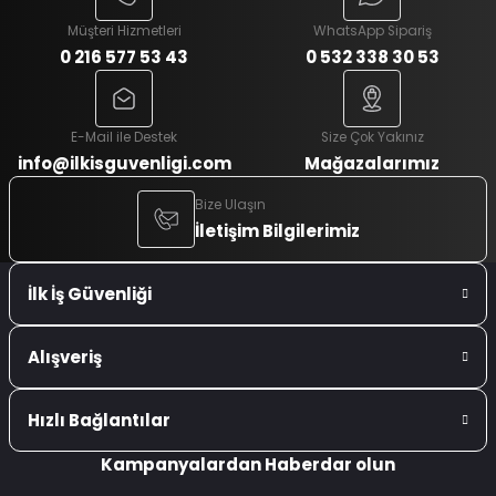
Müşteri Hizmetleri
WhatsApp Sipariş
0 216 577 53 43
0 532 338 30 53
E-Mail ile Destek
Size Çok Yakınız
info@ilkisguvenligi.com
Mağazalarımız
Bize Ulaşın
İletişim Bilgilerimiz
İlk İş Güvenliği
Alışveriş
Hızlı Bağlantılar
Kampanyalardan Haberdar olun