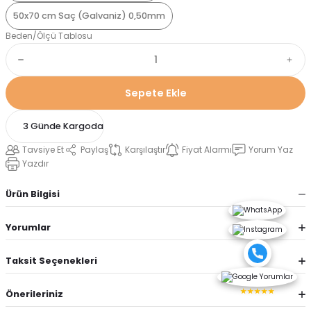
50x70 cm Saç (Galvaniz) 0,50mm
Beden/Ölçü Tablosu
Sepete Ekle
3 Günde Kargoda
Tavsiye Et
Paylaş
Karşılaştır
Fiyat Alarmı
Yorum Yaz
Yazdır
Ürün Bilgisi
Yorumlar
Taksit Seçenekleri
★★★★★
Önerileriniz