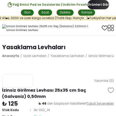
Yağ Emici Ped ve Sosislerde | İndirim Fırsatı
Ürünleri Gör
Gün
Saat
Dakika
Saniye
43
₺ 3000 ve üzeri kargo ücretsiz (Trafik Ekip. Hariçtir...)
Türkiye'nin her yer
Yasaklama Levhaları
Anasayfa
Uyarı Levhaları
Yasaklama Levhaları
İzinsiz Girilmez
Yorumlar (0)
İzinsiz Girilmez Levhası 25x35 cm Saç
(Galvaniz) 0,50mm
₺ 125
₺ 46
den başlayan taksitlerle!!
Taksit Seçenekleri
Stok Kodu
İlk-002_14