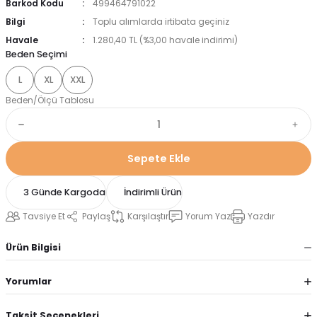
Barkod Kodu
499464791022
Bilgi
Toplu alımlarda irtibata geçiniz
Havale
1.280,40 TL (%3,00 havale indirimi)
Beden Seçimi
L
XL
XXL
Beden/Ölçü Tablosu
Sepete Ekle
3 Günde Kargoda
İndirimli Ürün
Tavsiye Et
Paylaş
Karşılaştır
Yorum Yaz
Yazdır
Ürün Bilgisi
Yorumlar
Taksit Seçenekleri