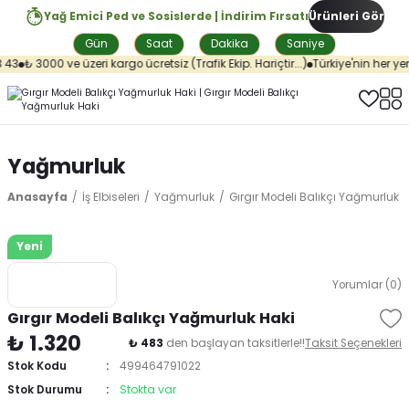
Yağ Emici Ped ve Sosislerde | İndirim Fırsatı
Ürünleri Gör
Gün
Saat
Dakika
Saniye
43
₺ 3000 ve üzeri kargo ücretsiz (Trafik Ekip. Hariçtir...)
Türkiye'nin her yer
Yağmurluk
Anasayfa
İş Elbiseleri
Yağmurluk
Gırgır Modeli Balıkçı Yağmurluk 
Yeni
Yorumlar (0)
Gırgır Modeli Balıkçı Yağmurluk Haki
₺ 1.320
₺ 483
den başlayan taksitlerle!!
Taksit Seçenekleri
Stok Kodu
499464791022
Stok Durumu
Stokta var