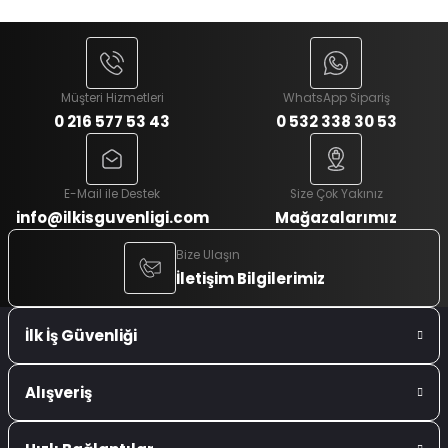
Müşteri Hizmetleri
WhatsApp Sipariş
0 216 577 53 43
0 532 338 30 53
E-Mail ile Destek
Size Çok Yakınız
info@ilkisguvenligi.com
Mağazalarımız
Bize Ulaşın
İletişim Bilgilerimiz
İlk İş Güvenliği
Alışveriş