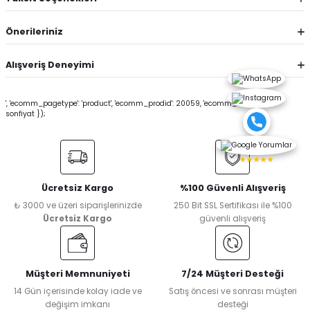
Önerileriniz
Alışveriş Deneyimi
', 'ecomm_pagetype': 'product', 'ecomm_prodid': 20059, 'ecomm_totalvalue':
sonfiyat });
★★★★★
Ücretsiz Kargo
%100 Güvenli Alışveriş
₺ 3000 ve üzeri siparişlerinizde
250 Bit SSL Sertifikası ile %100
Ücretsiz Kargo
güvenli alışveriş
Müşteri Memnuniyeti
7/24 Müşteri Desteği
14 Gün içerisinde kolay iade ve
Satış öncesi ve sonrası müşteri
değişim imkanı
desteği