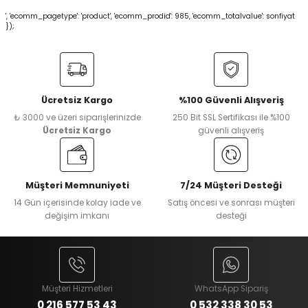
', 'ecomm_pagetype': 'product', 'ecomm_prodid': 985, 'ecomm_totalvalue': sonfiyat
});
Ücretsiz Kargo
%100 Güvenli Alışveriş
₺ 3000 ve üzeri siparişlerinizde
250 Bit SSL Sertifikası ile %100
Ücretsiz Kargo
güvenli alışveriş
Müşteri Memnuniyeti
7/24 Müşteri Desteği
14 Gün içerisinde kolay iade ve
Satış öncesi ve sonrası müşteri
değişim imkanı
desteği
Müşteri Hizmetleri
WhatsApp Sipariş
0 216 577 53 43
0 532 338 30 53