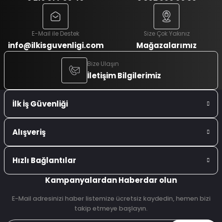
E-Mail ile Destek
Size Çok Yakınız
info@ilkisguvenligi.com
Mağazalarımız
Bize Ulaşın
İletişim Bilgilerimiz
İlk İş Güvenliği
Alışveriş
Hızlı Bağlantılar
Kampanyalardan Haberdar olun
E-Mail adresinizi haber listemize ücretsiz kaydedin, hemen bizi
takip etmeye başlayın.