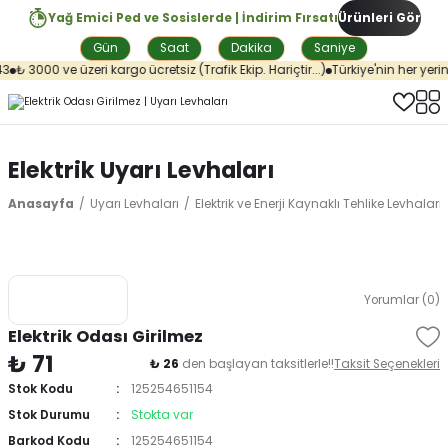
Yağ Emici Ped ve Sosislerde | İndirim Fırsatı
Ürünleri Gör
Gün
Saat
Dakika
Saniye
₺ 3000 ve üzeri kargo ücretsiz (Trafik Ekip. Hariçtir...)
Türkiye'nin her yerin
Elektrik Uyarı Levhaları
Anasayfa
Uyarı Levhaları
Elektrik ve Enerji Kaynaklı Tehlike Levhaları
Yorumlar (0)
Elektrik Odası Girilmez
₺ 71
₺ 26
den başlayan taksitlerle!!
Taksit Seçenekleri
Stok Kodu
125254651154
Stok Durumu
Stokta var
Barkod Kodu
125254651154