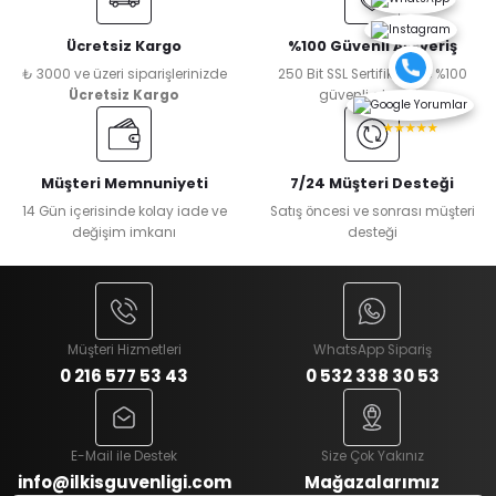
Ücretsiz Kargo
%100 Güvenli Alışveriş
₺ 3000 ve üzeri siparişlerinizde
250 Bit SSL Sertifikası ile %100
Ücretsiz Kargo
güvenli alışveriş
★★★★★
Müşteri Memnuniyeti
7/24 Müşteri Desteği
14 Gün içerisinde kolay iade ve
Satış öncesi ve sonrası müşteri
değişim imkanı
desteği
Müşteri Hizmetleri
WhatsApp Sipariş
0 216 577 53 43
0 532 338 30 53
E-Mail ile Destek
Size Çok Yakınız
info@ilkisguvenligi.com
Mağazalarımız