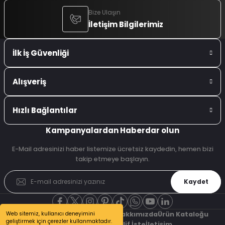
Bize Ulaşın
İletişim Bilgilerimiz
İlk İş Güvenliği
Alışveriş
Hızlı Bağlantılar
Kampanyalardan Haberdar olun
E-Mail adresinizi haber listemize ücretsiz kaydedin, hemen bizi
takip etmeye başlayın.
Kaydet
Web sitemiz, kullanıcı deneyimini
Şubelerimiz
Referanslarımız
Hakkımızda
Ürün Kataloğu
geliştirmek için çerezler kullanmaktadır.
Bizden Haberler
Teklif İste
İletişim