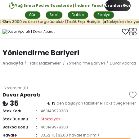
Yağ Emici Ped ve Sosislerde | İndirim Fırsatı
Ürünleri Gör
Gün
Saat
Dakika
Saniye
 43
₺ 3000 ve üzeri kargo ücretsiz (Trafik Ekip. Hariçtir...)
Türkiye'nin her yer
Yönlendirme Bariyeri
Anasayfa
Trafik Malzemeleri
Yönlendirme Bariyeri
Duvar Aparatı
Yorumlar (0)
Duvar Aparatı
₺ 35
₺ 13
den başlayan taksitlerle!!
Taksit Seçenekleri
Stok Kodu
463149979383
Stok Durumu
Stokta yok
Barkod Kodu
463149979383
Havale
33,52 TL (%3,00 havale indirimi)