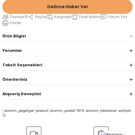
Gelince Haber Ver
Tavsiye Et
Paylaş
Karşılaştır
Fiyat Alarmı
Yorum Yaz
Yazdır
Ürün Bilgisi
Yorumlar
Taksit Seçenekleri
Önerileriniz
Alışveriş Deneyimi
', 'ecomm_pagetype': 'product', 'ecomm_prodid': 19176, 'ecomm_totalvalue': sonfiyat
});