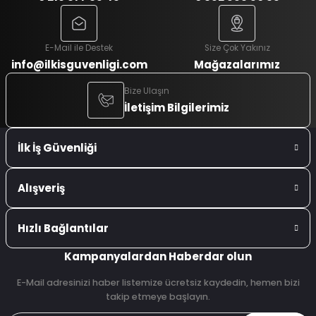
E-Mail ile Destek
Size Çok Yakınız
info@ilkisguvenligi.com
Mağazalarımız
Bize Ulaşın
İletişim Bilgilerimiz
İlk İş Güvenliği
Alışveriş
Hızlı Bağlantılar
Kampanyalardan Haberdar olun
E-Mail adresinizi haber listemize ücretsiz kaydedin, hemen bizi
takip etmeye başlayın.