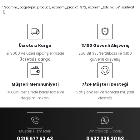
', 'ecomm_pagetype': 'product', 'ecomm_prodid': 1372, 'ecomm_totalvalue': sonfiyat
});
Ücretsiz Kargo
%100 Güvenli Alışveriş
₺ 3000 ve üzeri siparişlerinizde
250 Bit SSL Sertifikası ile %100
Ücretsiz Kargo
güvenli alışveriş
Müşteri Memnuniyeti
7/24 Müşteri Desteği
14 Gün içerisinde kolay iade ve
Satış öncesi ve sonrası müşteri
değişim imkanı
desteği
Müşteri Hizmetleri
WhatsApp Sipariş
0 216 577 53 43
0 532 338 30 53