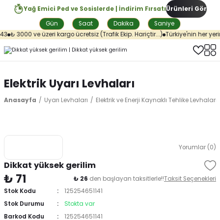
Yağ Emici Ped ve Sosislerde | İndirim Fırsatı
Ürünleri Gör
Gün
Saat
Dakika
Saniye
3
₺ 3000 ve üzeri kargo ücretsiz (Trafik Ekip. Hariçtir...)
Türkiye'nin her yeri
Elektrik Uyarı Levhaları
Anasayfa
Uyarı Levhaları
Elektrik ve Enerji Kaynaklı Tehlike Levhaları
Yorumlar (0)
Dikkat yüksek gerilim
₺ 71
₺ 26
den başlayan taksitlerle!!
Taksit Seçenekleri
Stok Kodu
125254651141
Stok Durumu
Stokta var
Barkod Kodu
125254651141