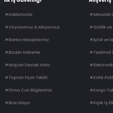
İlk İş Güvenliği
Alışveriş
Hakkımızda
Mesafeli 
Vizyonumuz & Misyonuuz
Gizlilik v
Banka Hesaplarımız
İptal ve İ
Bizden Haberler
Teslimat 
Müşteri Destek Hattı
Elektroni
Toptan Fiyat Teklifi
KVKK Polit
Firma Cari Bilgilerimiz
Kargo Tak
Bize Ulaşın
Kışlık İş E