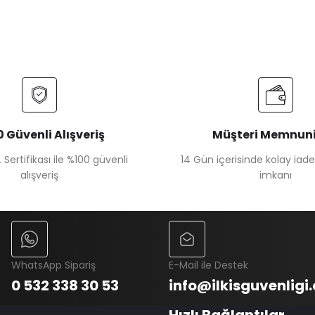
 Güvenli Alışveriş
Müşteri Memnuni
 Sertifikası ile %100 güvenli
14 Gün içerisinde kolay iad
alışveriş
imkanı
WhatsApp Sipariş
E-Mail ile Destek
0 532 338 30 53
info@ilkisguvenligi