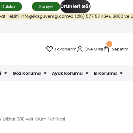
Ürünleri Gör
Dakika
Saniye
lifi: info@ilkisguvenligi.com
0 (216) 577 53 43
₺ 3000 ve üzeri kar
Favorilerim
Üye Girişi
Sepetim
i
Göz Koruma
Ayak Koruma
El Koruma
Dikkat 380 volt Ölüm Tehlikesi