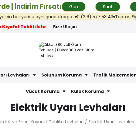
de | İndirim Fırsatı
Gün
Saat
 her yerine aynı günde kargo...
0 (216) 577 53 43
Toptan Fiyat Tek
 Kıyafet Teklifi İste
Bize Ulaşın
arı Levhaları
Solunum Koruma
Trafik Malzemeler
Vücut Koruma
Kulak Koruma
Elektrik Uyarı Levhaları
lektrik ve Enerji Kaynaklı Tehlike Levhaları
Elektrik Uyarı Levhaları