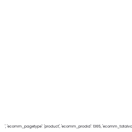
', 'ecomm_pagetype': 'product', 'ecomm_prodid': 1365, 'ecomm_totalvalu