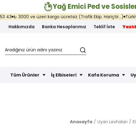
Yağ Emici Ped ve Sosisler
₺ 3000 ve üzeri kargo ücretsiz (Trafik Ekip. Hariçtir...)
Türkiye'nin
Hakkımızda
Banka Hesaplarımız
Teklif İste
Yazlık
Tüm Ürünler
İş Elbiseleri
Kafa Koruma
Uy
Anasayfa
Uyarı Levhaları
E