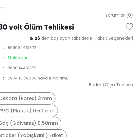
Yorumlar (0)
80 volt Ölüm Tehlikesi
₺ 26
den başlayan taksitlerle!!
Taksit Seçenekleri
869094461372
Stokta var
869094461372
69,14 TL (%3,00 havale indirimi)
Beden/Ölçü Tablosu
Dekota (Forex) 3 mm
PVC (Plastik) 0.50 mm
Saç (Galvaniz) 0,50mm
ticker (Yapışkanlı) Etiket