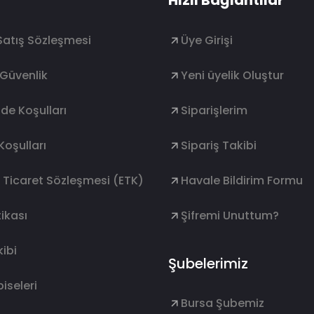
Hızlı Bağlantılar
Satış Sözleşmesi
Üye Girişi
e Güvenlik
Yeni üyelik Oluştur
ade Koşulları
Siparişlerim
Koşulları
Sipariş Takibi
k Ticaret Sözleşmesi (ETK)
Havale Bildirim Formu
ikası
Şifremi Unuttum?
ibi
Şubelerimiz
lbiseleri
Bursa Şubemiz