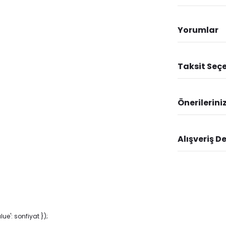
Yorumlar
Taksit Seçe
Önerilerini
Alışveriş D
e': sonfiyat });