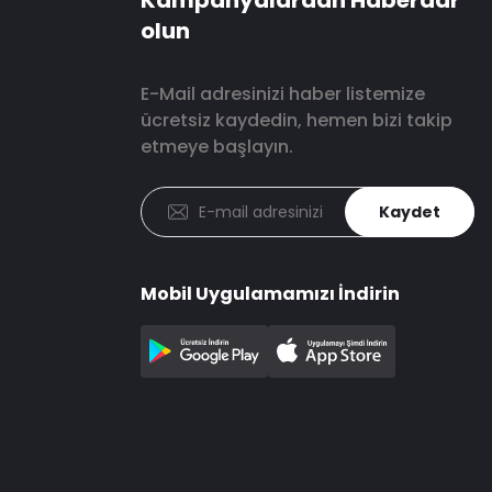
Kampanyalardan Haberdar
olun
E-Mail adresinizi haber listemize
ücretsiz kaydedin, hemen bizi takip
etmeye başlayın.
Kaydet
Mobil Uygulamamızı İndirin