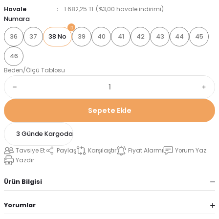
Havale
1.682,25 TL (%3,00 havale indirimi)
Numara
36
37
38 No
39
40
41
42
43
44
45
46
Beden/Ölçü Tablosu
Sepete Ekle
3 Günde Kargoda
Tavsiye Et
Paylaş
Karşılaştır
Fiyat Alarmı
Yorum Yaz
Yazdır
Ürün Bilgisi
Yorumlar