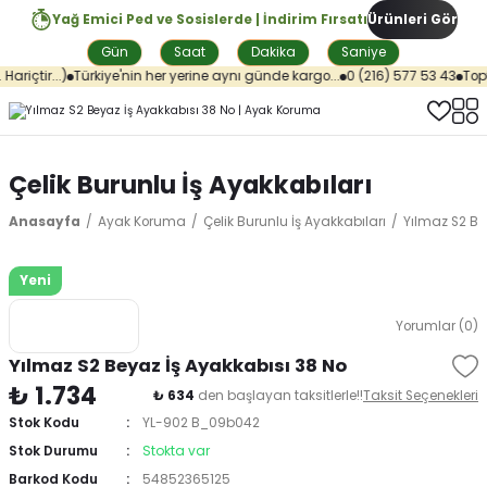
Yağ Emici Ped ve Sosislerde | İndirim Fırsatı
Ürünleri Gör
Gün
Saat
Dakika
Saniye
riçtir...)
Türkiye'nin her yerine aynı günde kargo...
0 (216) 577 53 43
Topta
Çelik Burunlu İş Ayakkabıları
Anasayfa
Ayak Koruma
Çelik Burunlu İş Ayakkabıları
Yılmaz S2 Be
Yeni
Yorumlar (0)
Yılmaz S2 Beyaz İş Ayakkabısı 38 No
₺ 1.734
₺ 634
den başlayan taksitlerle!!
Taksit Seçenekleri
Stok Kodu
YL-902 B_09b042
Stok Durumu
Stokta var
Barkod Kodu
54852365125