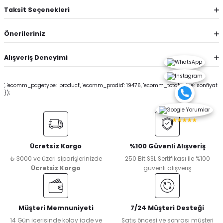
Taksit Seçenekleri
Önerileriniz
Alışveriş Deneyimi
', 'ecomm_pagetype': 'product', 'ecomm_prodid': 19476, 'ecomm_totalvalue': sonfiyat
});
★★★★★
Ücretsiz Kargo
%100 Güvenli Alışveriş
₺ 3000 ve üzeri siparişlerinizde
250 Bit SSL Sertifikası ile %100
Ücretsiz Kargo
güvenli alışveriş
Müşteri Memnuniyeti
7/24 Müşteri Desteği
14 Gün içerisinde kolay iade ve
Satış öncesi ve sonrası müşteri