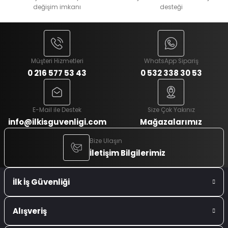
değişim imkanı
desteği
Müşteri Hizmetleri
WhatsApp Sipariş
0 216 577 53 43
0 532 338 30 53
E-Mail ile Destek
Size Çok Yakınız
info@ilkisguvenligi.com
Mağazalarımız
Bize Ulaşın
İletişim Bilgilerimiz
İlk İş Güvenliği
Alışveriş