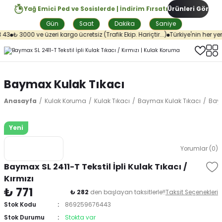
Yağ Emici Ped ve Sosislerde | İndirim Fırsatı
Ürünleri Gör
Gün
Saat
Dakika
Saniye
43
₺ 3000 ve üzeri kargo ücretsiz (Trafik Ekip. Hariçtir...)
Türkiye'nin her yer
Baymax Kulak Tıkacı
Anasayfa
Kulak Koruma
Kulak Tıkacı
Baymax Kulak Tıkacı
Baym
Yeni
Yorumlar (0)
Baymax SL 2411-T Tekstil İpli Kulak Tıkacı /
Kırmızı
₺ 771
₺ 282
den başlayan taksitlerle!!
Taksit Seçenekleri
Stok Kodu
869259676443
Stok Durumu
Stokta var