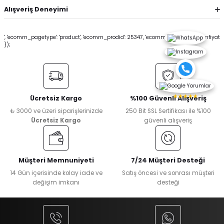
Alışveriş Deneyimi
', 'ecomm_pagetype': 'product', 'ecomm_prodid': 25347, 'ecomm_totalvalue': sonfiyat
});
★★★★★
Ücretsiz Kargo
%100 Güvenli Alışveriş
₺ 3000 ve üzeri siparişlerinizde
250 Bit SSL Sertifikası ile %100
Ücretsiz Kargo
güvenli alışveriş
Müşteri Memnuniyeti
7/24 Müşteri Desteği
14 Gün içerisinde kolay iade ve
Satış öncesi ve sonrası müşteri
değişim imkanı
desteği