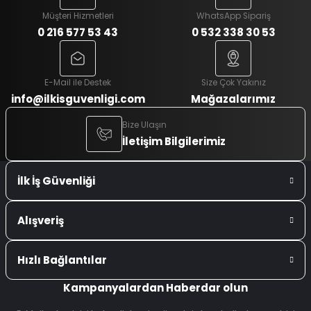
Müşteri Hizmetleri
WhatsApp Sipariş
0 216 577 53 43
0 532 338 30 53
E-Mail ile Destek
Size Çok Yakınız
info@ilkisguvenligi.com
Mağazalarımız
Bize Ulaşın
İletişim Bilgilerimiz
İlk İş Güvenliği
Alışveriş
Hızlı Bağlantılar
Kampanyalardan Haberdar olun