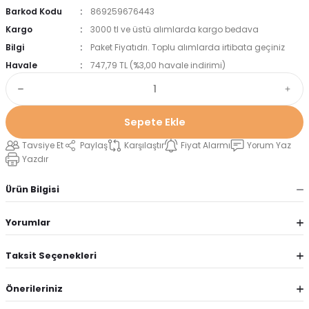
Barkod Kodu
869259676443
Kargo
3000 tl ve üstü alımlarda kargo bedava
Bilgi
Paket Fiyatıdrı. Toplu alımlarda irtibata geçiniz
Havale
747,79 TL (%3,00 havale indirimi)
Sepete Ekle
Tavsiye Et
Paylaş
Karşılaştır
Fiyat Alarmı
Yorum Yaz
Yazdır
Ürün Bilgisi
Yorumlar
Taksit Seçenekleri
Önerileriniz