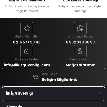
Müşteri Memnuniyeti
7/24 Müşteri Desteği
14 Gün içerisinde kolay iade ve
Satış öncesi ve sonrası müşteri
değişim imkanı
desteği
Müşteri Hizmetleri
WhatsApp Sipariş
0 216 577 53 43
0 532 338 30 53
E-Mail ile Destek
Size Çok Yakınız
info@ilkisguvenligi.com
Mağazalarımız
Bize Ulaşın
İletişim Bilgilerimiz
İlk İş Güvenliği
Alışveriş