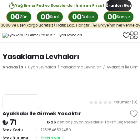
Yağ Emici Ped ve Sosislerde | İndirim Fırsatı
Ürünleri Gör
00
00
00
00
Gün
Saat
Dakika
Saniye
00 ve üzeri kargo ücretsiz (Trafik Ekip. Hariçtir...)
Türkiye'nin her yerine ayn
Yasaklama Levhaları
Anasayfa
Uyarı Levhaları
Yasaklama Levhaları
Ayakkabı İle Girm
Yorumlar (0)
Ayakkabı İle Girmek Yasaktır
₺ 71
₺ 26
den başlayan taksitlerle!!
Taksit Seçenekleri
Stok Kodu
1252546532459
Stok Durumu
Stokta var