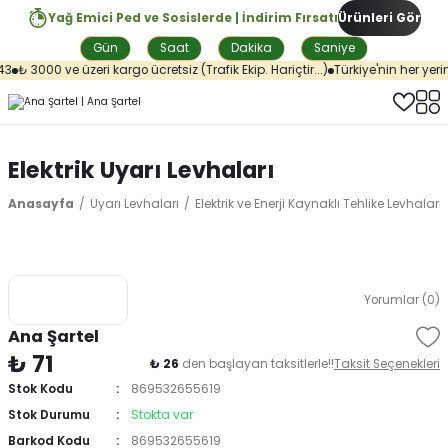
Yağ Emici Ped ve Sosislerde | İndirim Fırsatı
Ürünleri Gör
Gün
Saat
Dakika
Saniye
₺ 3000 ve üzeri kargo ücretsiz (Trafik Ekip. Hariçtir...)
Türkiye'nin her yerin
Elektrik Uyarı Levhaları
Anasayfa
Uyarı Levhaları
Elektrik ve Enerji Kaynaklı Tehlike Levhaları
Yorumlar (0)
Ana Şartel
₺ 71
₺ 26
den başlayan taksitlerle!!
Taksit Seçenekleri
Stok Kodu
869532655619
Stok Durumu
Stokta var
Barkod Kodu
869532655619