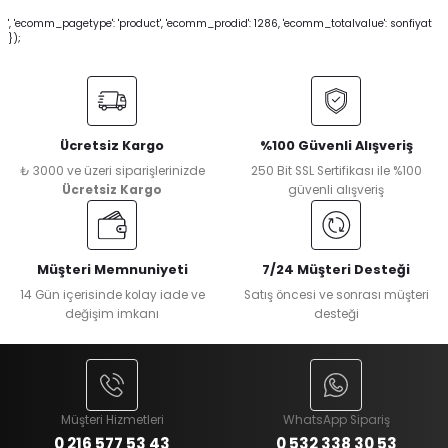
', 'ecomm_pagetype': 'product', 'ecomm_prodid': 1286, 'ecomm_totalvalue': sonfiyat
});
Ücretsiz Kargo
%100 Güvenli Alışveriş
₺ 3000 ve üzeri siparişlerinizde
250 Bit SSL Sertifikası ile %100
Ücretsiz Kargo
güvenli alışveriş
Müşteri Memnuniyeti
7/24 Müşteri Desteği
14 Gün içerisinde kolay iade ve
Satış öncesi ve sonrası müşteri
değişim imkanı
desteği
Müşteri Hizmetleri
WhatsApp Sipariş
0 216 577 53 43
0 532 338 30 53