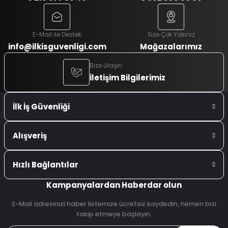
E-Mail ile Destek
Size Çok Yakınız
info@ilkisguvenligi.com
Mağazalarımız
Bize Ulaşın
İletişim Bilgilerimiz
İlk İş Güvenliği
Alışveriş
Hızlı Bağlantılar
Kampanyalardan Haberdar olun
E-Mail adresinizi haber listemize ücretsiz kaydedin, hemen bizi
takip etmeye başlayın.