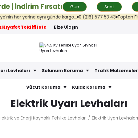
de | İndirim Fırsatı
Gün
Saat
 her yerine aynı günde kargo...
0 (216) 577 53 43
Toptan Fiyat Tek
 Kıyafet Teklifi İste
Bize Ulaşın
arı Levhaları
Solunum Koruma
Trafik Malzemeler
Vücut Koruma
Kulak Koruma
Elektrik Uyarı Levhaları
Elektrik ve Enerji Kaynaklı Tehlike Levhaları
Elektrik Uyarı Levhaları