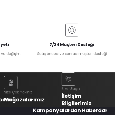
yeti
7/24 Müşteri Desteği
e ve değişim
Satış öncesi ve sonrası müşteri desteği
Bize Ulaşın
Size Çok Yakınız
İletişim
.com
Mağazalarımız
Bilgilerimiz
Kampanyalardan Haberdar