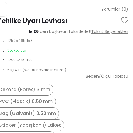
Yorumlar (0)
Tehlike Uyarı Levhası
₺ 26
den başlayan taksitlerle!!
Taksit Seçenekleri
125254651153
Stokta var
125254651153
69,14 TL (%3,00 havale indirimi)
Beden/Ölçü Tablosu
Dekota (Forex) 3 mm
PVC (Plastik) 0.50 mm
Saç (Galvaniz) 0,50mm
ticker (Yapışkanlı) Etiket