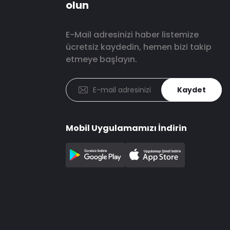
olun
E-Mail adresinizi haber listemize
ücretsiz kaydedin, hemen bizi takip
etmeye başlayın.
Kaydet
Mobil Uygulamamızı İndirin