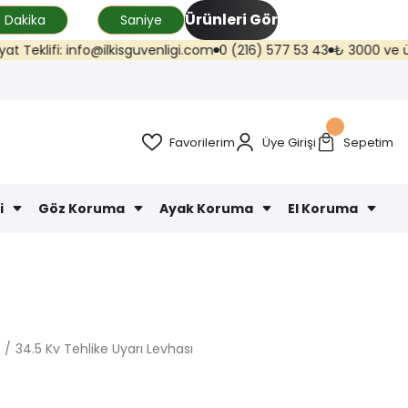
Ürünleri Gör
Dakika
Saniye
lifi: info@ilkisguvenligi.com
0 (216) 577 53 43
₺ 3000 ve üzeri kar
Favorilerim
Üye Girişi
Sepetim
i
Göz Koruma
Ayak Koruma
El Koruma
34.5 Kv Tehlike Uyarı Levhası