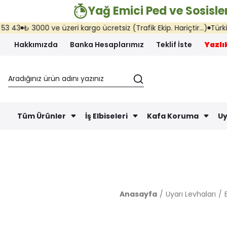
Yağ Emici Ped ve Sosisler
₺ 3000 ve üzeri kargo ücretsiz (Trafik Ekip. Hariçtir...)
Türkiye'nin
Hakkımızda
Banka Hesaplarımız
Teklif İste
Yazlık
Tüm Ürünler
İş Elbiseleri
Kafa Koruma
Uy
Anasayfa
Uyarı Levhaları