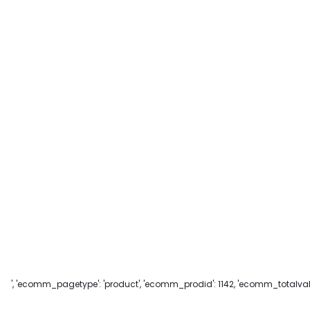
', 'ecomm_pagetype': 'product', 'ecomm_prodid': 1142, 'ecomm_totalvalue