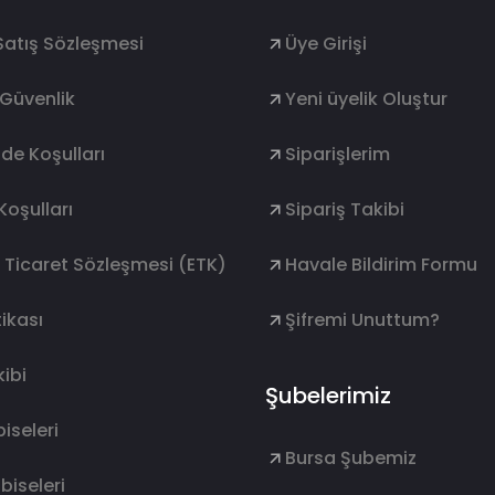
Satış Sözleşmesi
Üye Girişi
e Güvenlik
Yeni üyelik Oluştur
ade Koşulları
Siparişlerim
Koşulları
Sipariş Takibi
k Ticaret Sözleşmesi (ETK)
Havale Bildirim Formu
ikası
Şifremi Unuttum?
ibi
Şubelerimiz
lbiseleri
Bursa Şubemiz
lbiseleri