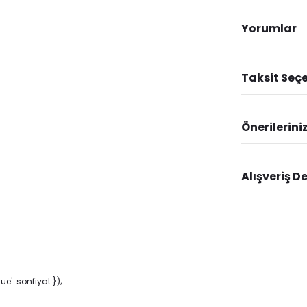
Yorumlar
Taksit Seçe
Önerilerini
Alışveriş D
': sonfiyat });