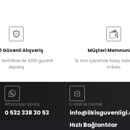
 Güvenli Alışveriş
Müşteri Memnuni
 Sertifikası ile %100 güvenli
14 Gün içerisinde kolay iad
alışveriş
imkanı
WhatsApp Sipariş
E-Mail ile Destek
0 532 338 30 53
info@ilkisguvenligi
Hızlı Bağlantılar