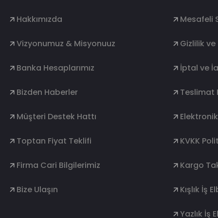
Hakkımızda
Mesafeli 
Vizyonumuz & Misyonuuz
Gizlilik v
Banka Hesaplarımız
İptal ve İ
Bizden Haberler
Teslimat 
Müşteri Destek Hattı
Elektroni
Toptan Fiyat Teklifi
KVKK Polit
Firma Cari Bilgilerimiz
Kargo Tak
Bize Ulaşın
Kışlık İş E
Yazlık İş E