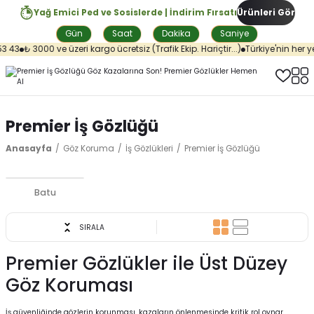
Yağ Emici Ped ve Sosislerde | İndirim Fırsatı
Ürünleri Gör
Gün
Saat
Dakika
Saniye
 43
₺ 3000 ve üzeri kargo ücretsiz (Trafik Ekip. Hariçtir...)
Türkiye'nin her yer
Premier İş Gözlüğü
Anasayfa
Göz Koruma
İş Gözlükleri
Premier İş Gözlüğü
Batu
SIRALA
Premier Gözlükler ile Üst Düzey
Göz Koruması
İş güvenliğinde gözlerin korunması, kazaların önlenmesinde kritik rol oynar.