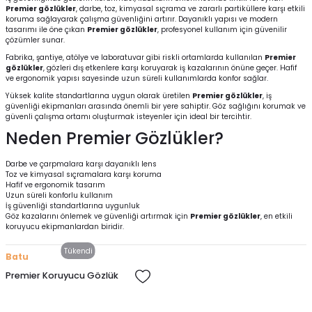
Premier gözlükler
, darbe, toz, kimyasal sıçrama ve zararlı partiküllere karşı etkili
koruma sağlayarak çalışma güvenliğini artırır. Dayanıklı yapısı ve modern
tasarımı ile öne çıkan
Premier gözlükler
, profesyonel kullanım için güvenilir
çözümler sunar.
Fabrika, şantiye, atölye ve laboratuvar gibi riskli ortamlarda kullanılan
Premier
gözlükler
, gözleri dış etkenlere karşı koruyarak iş kazalarının önüne geçer. Hafif
ve ergonomik yapısı sayesinde uzun süreli kullanımlarda konfor sağlar.
Yüksek kalite standartlarına uygun olarak üretilen
Premier gözlükler
, iş
güvenliği ekipmanları arasında önemli bir yere sahiptir. Göz sağlığını korumak ve
güvenli çalışma ortamı oluşturmak isteyenler için ideal bir tercihtir.
Neden Premier Gözlükler?
Darbe ve çarpmalara karşı dayanıklı lens
Toz ve kimyasal sıçramalara karşı koruma
Hafif ve ergonomik tasarım
Uzun süreli konforlu kullanım
İş güvenliği standartlarına uygunluk
Göz kazalarını önlemek ve güvenliği artırmak için
Premier gözlükler
, en etkili
koruyucu ekipmanlardan biridir.
Tükendi
Batu
Premier Koruyucu Gözlük