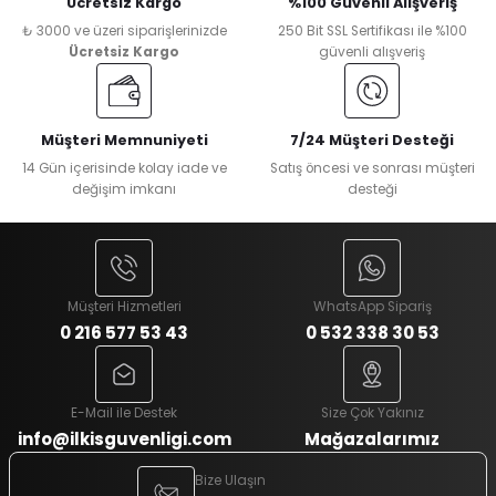
Ücretsiz Kargo
%100 Güvenli Alışveriş
₺ 3000 ve üzeri siparişlerinizde
250 Bit SSL Sertifikası ile %100
Ücretsiz Kargo
güvenli alışveriş
Müşteri Memnuniyeti
7/24 Müşteri Desteği
14 Gün içerisinde kolay iade ve
Satış öncesi ve sonrası müşteri
değişim imkanı
desteği
Müşteri Hizmetleri
WhatsApp Sipariş
0 216 577 53 43
0 532 338 30 53
E-Mail ile Destek
Size Çok Yakınız
info@ilkisguvenligi.com
Mağazalarımız
Bize Ulaşın