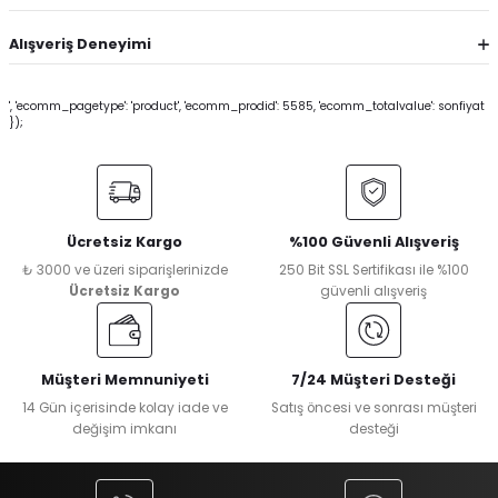
Alışveriş Deneyimi
', 'ecomm_pagetype': 'product', 'ecomm_prodid': 5585, 'ecomm_totalvalue': sonfiyat
});
Ücretsiz Kargo
%100 Güvenli Alışveriş
₺ 3000 ve üzeri siparişlerinizde
250 Bit SSL Sertifikası ile %100
Ücretsiz Kargo
güvenli alışveriş
Müşteri Memnuniyeti
7/24 Müşteri Desteği
14 Gün içerisinde kolay iade ve
Satış öncesi ve sonrası müşteri
değişim imkanı
desteği