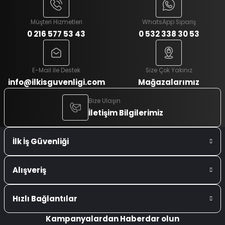
Müşteri Hizmetleri
WhatsApp Sipariş
0 216 577 53 43
0 532 338 30 53
E-Mail ile Destek
Size Çok Yakınız
info@ilkisguvenligi.com
Mağazalarımız
Bize Ulaşın
İletişim Bilgilerimiz
İlk İş Güvenliği
Alışveriş
Hızlı Bağlantılar
Kampanyalardan Haberdar olun