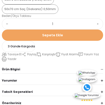
50x70 cm Saç (Galvaniz) 0,50mm
Beden/Ölçü Tablosu
Sepete Ekle
3 Günde Kargoda
Tavsiye Et
Paylaş
Karşılaştır
Fiyat Alarmı
Yorum Yaz
Yazdır
Ürün Bilgisi
Yorumlar
Taksit Seçenekleri
★★★★★
Önerileriniz