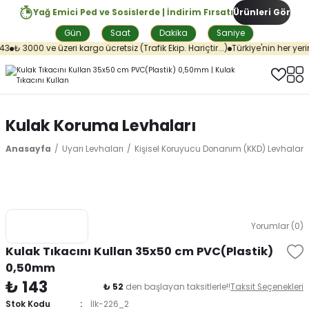
Yağ Emici Ped ve Sosislerde | İndirim Fırsatı
Ürünleri Gör
Gün
Saat
Dakika
Saniye
3
₺ 3000 ve üzeri kargo ücretsiz (Trafik Ekip. Hariçtir...)
Türkiye'nin her yerin
Kulak Koruma Levhaları
Anasayfa
Uyarı Levhaları
Kişisel Koruyucu Donanım (KKD) Levhaları
Yorumlar (0)
Kulak Tıkacını Kullan 35x50 cm PVC(Plastik)
0,50mm
₺ 143
₺ 52
den başlayan taksitlerle!!
Taksit Seçenekleri
Stok Kodu
İlk-226_2