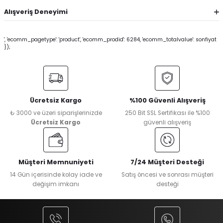
Alışveriş Deneyimi
', 'ecomm_pagetype': 'product', 'ecomm_prodid': 6284, 'ecomm_totalvalue': sonfiyat
});
Ücretsiz Kargo
%100 Güvenli Alışveriş
₺ 3000 ve üzeri siparişlerinizde
250 Bit SSL Sertifikası ile %100
Ücretsiz Kargo
güvenli alışveriş
Müşteri Memnuniyeti
7/24 Müşteri Desteği
14 Gün içerisinde kolay iade ve
Satış öncesi ve sonrası müşteri
değişim imkanı
desteği