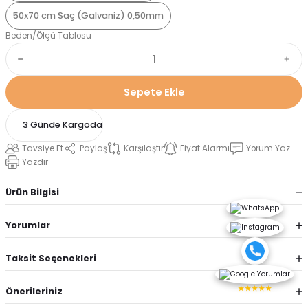
50x70 cm Saç (Galvaniz) 0,50mm
Beden/Ölçü Tablosu
Sepete Ekle
3 Günde Kargoda
Tavsiye Et
Paylaş
Karşılaştır
Fiyat Alarmı
Yorum Yaz
Yazdır
Ürün Bilgisi
Yorumlar
Taksit Seçenekleri
★★★★★
Önerileriniz