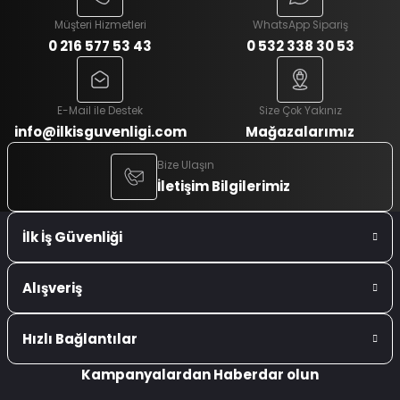
Müşteri Hizmetleri
WhatsApp Sipariş
0 216 577 53 43
0 532 338 30 53
E-Mail ile Destek
Size Çok Yakınız
info@ilkisguvenligi.com
Mağazalarımız
Bize Ulaşın
İletişim Bilgilerimiz
İlk İş Güvenliği
Alışveriş
Hızlı Bağlantılar
Kampanyalardan Haberdar olun