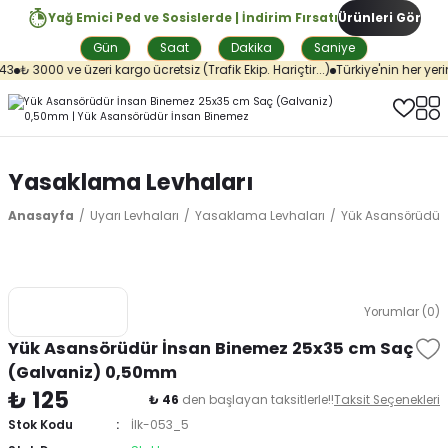
Yağ Emici Ped ve Sosislerde | İndirim Fırsatı
Ürünleri Gör
Gün
Saat
Dakika
Saniye
3
₺ 3000 ve üzeri kargo ücretsiz (Trafik Ekip. Hariçtir...)
Türkiye'nin her yerin
Yasaklama Levhaları
Anasayfa
Uyarı Levhaları
Yasaklama Levhaları
Yük Asansörüdür
Yorumlar (0)
Yük Asansörüdür İnsan Binemez 25x35 cm Saç
(Galvaniz) 0,50mm
₺ 125
₺ 46
den başlayan taksitlerle!!
Taksit Seçenekleri
Stok Kodu
İlk-053_5