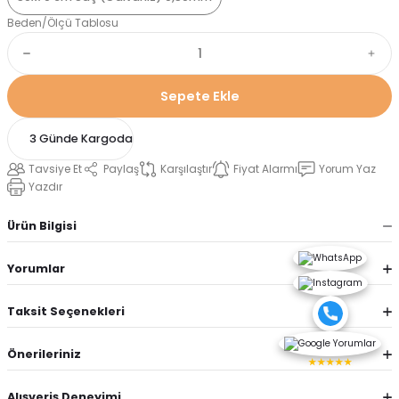
Beden/Ölçü Tablosu
Sepete Ekle
3 Günde Kargoda
Tavsiye Et
Paylaş
Karşılaştır
Fiyat Alarmı
Yorum Yaz
Yazdır
Ürün Bilgisi
Yorumlar
Taksit Seçenekleri
Önerileriniz
★★★★★
Alışveriş Deneyimi