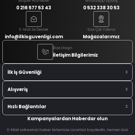
Müşteri Hizmetleri
WhatsApp Sipariş
0 216 577 53 43
0 532 338 30 53
E-Mail ile Destek
Size Çok Yakınız
info@ilkisguvenligi.com
Mağazalarımız
Bize Ulaşın
İletişim Bilgilerimiz
İlk İş Güvenliği
Alışveriş
Hızlı Bağlantılar
Kampanyalardan Haberdar olun
E-Mail adresinizi haber listemize ücretsiz kaydedin, hemen bizi