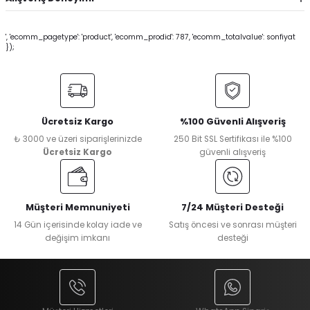
', 'ecomm_pagetype': 'product', 'ecomm_prodid': 787, 'ecomm_totalvalue': sonfiyat
});
Ücretsiz Kargo
%100 Güvenli Alışveriş
₺ 3000 ve üzeri siparişlerinizde
250 Bit SSL Sertifikası ile %100
Ücretsiz Kargo
güvenli alışveriş
Müşteri Memnuniyeti
7/24 Müşteri Desteği
14 Gün içerisinde kolay iade ve
Satış öncesi ve sonrası müşteri
değişim imkanı
desteği