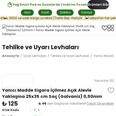
Yağ Emici Ped ve Sosislerde | İndirim Fırsatı
Ürünleri Gör
Gün
Saat
Dakika
Saniye
3
₺ 3000 ve üzeri kargo ücretsiz (Trafik Ekip. Hariçtir...)
Türkiye'nin her yerin
Tehlike ve Uyarı Levhaları
Anasayfa
Uyarı Levhaları
Tehlike ve Uyarı Levhaları
Yanıcı Madde 
Yorumlar (0)
Yanıcı Madde Sigara İçilmez Açık Alevle
Yaklaşma 25x35 cm Saç (Galvaniz) 0,50mm
₺ 125
₺ 46
den başlayan taksitlerle!!
Taksit Seçenekleri
Stok Kodu
3_5