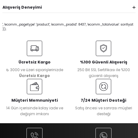
Alışveriş Deneyimi
', 'ecomm_pagetype': 'product', 'ecomm_prodid': 8437, 'ecomm_totalvalue': sonfiyat
});
Ücretsiz Kargo
%100 Güvenli Alışveriş
₺ 3000 ve üzeri siparişlerinizde
250 Bit SSL Sertifikası ile %100
Ücretsiz Kargo
güvenli alışveriş
Müşteri Memnuniyeti
7/24 Müşteri Desteği
14 Gün içerisinde kolay iade ve
Satış öncesi ve sonrası müşteri
değişim imkanı
desteği