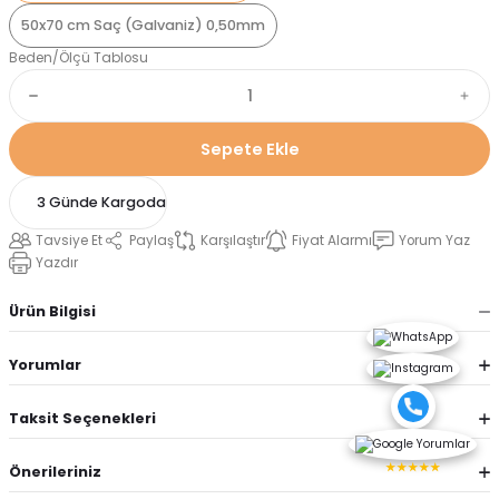
50x70 cm Saç (Galvaniz) 0,50mm
Beden/Ölçü Tablosu
Sepete Ekle
3 Günde Kargoda
Tavsiye Et
Paylaş
Karşılaştır
Fiyat Alarmı
Yorum Yaz
Yazdır
Ürün Bilgisi
Yorumlar
Taksit Seçenekleri
★★★★★
Önerileriniz