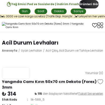
Yağ Emici Ped ve Sosislerde | İndirim Fırsatı
Ürünleri Gör
Gün
Saat
Dakika
Saniye
₺ 3000 ve üzeri kargo ücretsiz (Trafik Ekip. Hariçtir...)
Türkiye'nin her yerine
Acil Durum Levhaları
Anasayfa
Uyarı Levhaları
Acil Çıkış, Acil Durum ve Tahliye Levhaları
Yorumlar (0)
Yangında Camı Kırın 50x70 cm Dekota (Forex)
3mm
₺ 314
₺ 115
den başlayan taksitlerle!!
Taksit Seçenekleri
Stok Kodu
İlk-589_5