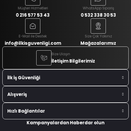
Müşteri Hizmetleri
WhatsApp Sipariş
0 216 577 53 43
0 532 338 30 53
E-Mail ile Destek
Size Çok Yakınız
info@ilkisguvenligi.com
Mağazalarımız
Bize Ulaşın
İletişim Bilgilerimiz
İlk İş Güvenliği
Alışveriş
Hızlı Bağlantılar
Kampanyalardan Haberdar olun