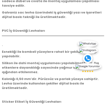
sadece dübel ve cıvata ile montaj uygulaması yapılması
tavsiye edilir.
Galvaniz sac levha üzerindeki iş güvenliği yazı ve işaretleri
dijital baskı tekniği ile üretilmektedir.
PVC İş Güvenliği Levhaları
.
Esnekliği ile bombeli yüzeylere rahat bir şekilde montajı
yapılabilir.
Silikon ile dahi montaj uygulaması yapılabilmektedir. Dış
etkenlere dayanıklılığı sayesinde yağmur ve güneş
★★★★★
ışığından etkilenmez.
Kalınlığı 0,50 mm’dir. Pürüzsüz ve parlak yüzeye sahiptir.
Levha üzerinde kullanılan şekiller dijital baskı ile
üretilmektedir.
Sticker Etiket İş Güvenliği Levhaları