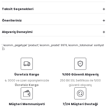
Taksit Seçenekleri
Önerileriniz
Alışveriş Deneyimi
', 'ecomm_pagetype': 'product', 'ecomm_prodid': 9976, 'ecomm_totalvalue': sonfiyat
});
Ücretsiz Kargo
%100 Güvenli Alışveriş
₺ 3000 ve üzeri siparişlerinizde
250 Bit SSL Sertifikası ile %100
Ücretsiz Kargo
güvenli alışveriş
Müşteri Memnuniyeti
7/24 Müşteri Desteği