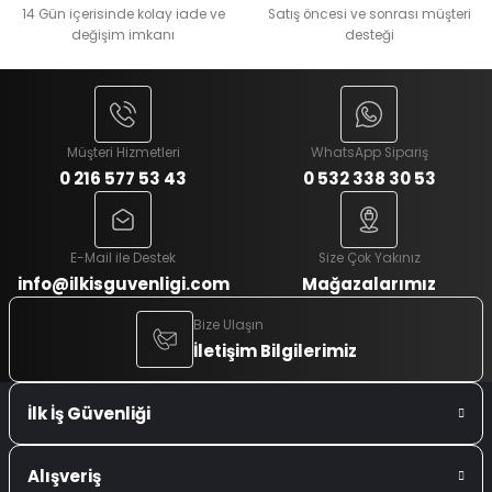
14 Gün içerisinde kolay iade ve
Satış öncesi ve sonrası müşteri
değişim imkanı
desteği
Müşteri Hizmetleri
WhatsApp Sipariş
0 216 577 53 43
0 532 338 30 53
E-Mail ile Destek
Size Çok Yakınız
info@ilkisguvenligi.com
Mağazalarımız
Bize Ulaşın
İletişim Bilgilerimiz
İlk İş Güvenliği
Alışveriş