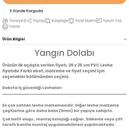
3 Günde Kargoda
Tavsiye Et
Paylaş
Karşılaştır
Fiyat Alarmı
Yorum Yaz
Yazdır
Ürün Bilgisi
Yangın Dolabı
Ürünün ilk açılışta verilen fiyatı. 25 x 35 cm PVC Levha
fiyatıdır.Farklı ebat, malzeme ve fiyat seçimi İçin
seçenekler bölümünden seçiniz.
Dekota İş güvenliği Levhaları
En çok satılan levha malzemesidir. Diğer levha malzeme
çeşitlerine göre daha kalın (3mm) bir yapıya sahiptir.
Çok hafif oluşu , montaj kolaylığı sağlar. Silikonla veya çift
taraflı bantla montaj uygulanabilmesi yapılmaktadır.