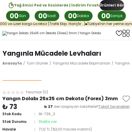
Yağ Emici Ped ve Sosislerde | İndirim Fırsatı
Ürünleri Gör
00
00
00
00
Gün
Saat
Dakika
Saniye
i kargo ücretsiz (Trafik Ekip. Hariçtir...)
Türkiye'nin her yerine aynı günde ka
Yangınla Mücadele Levhaları
Anasayfa
Tüm Ürünler
Yangınla Mücadele Ekipmanları
Yangınla
Yorumlar (0)
Yangın Dolabı 25x35 cm Dekota (Forex) 3mm
₺ 73
₺ 27
den başlayan taksitlerle!!
Taksit Seçenekleri
Stok Kodu
İlk-736_3
Stok Durumu
Stokta var
Havale
71,12 TL (%3,00 havale indirimi)