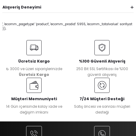
Alışveriş Deneyimi
', 'ecomm_pagetype': 'product', 'ecomm_prodid': 5955, 'ecomm_totalvalue': sonfiyat
});
Ücretsiz Kargo
%100 Güvenli Alışveriş
₺ 3000 ve üzeri siparişlerinizde
250 Bit SSL Sertifikası ile %100
Ücretsiz Kargo
güvenli alışveriş
Müşteri Memnuniyeti
7/24 Müşteri Desteği
14 Gün içerisinde kolay iade ve
Satış öncesi ve sonrası müşteri
değişim imkanı
desteği