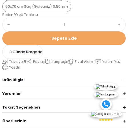
50x70 cm Saç (Galvaniz) 0,50mm
Beden/Ölçü Tablosu
Sepete Ekle
3 Günde Kargoda
Tavsiye Et
Paylaş
Karşılaştır
Fiyat Alarmı
Yorum Yaz
Yazdır
Ürün Bilgisi
Yorumlar
Taksit Seçenekleri
★★★★★
Önerileriniz