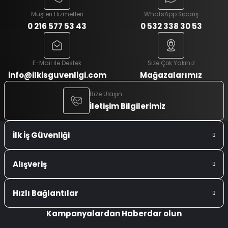
Müşteri Hizmetleri
WhatsApp Sipariş
0 216 577 53 43
0 532 338 30 53
E-Mail ile Destek
Size Çok Yakınız
info@ilkisguvenligi.com
Mağazalarımız
Bize Ulaşın
İletişim Bilgilerimiz
İlk İş Güvenliği
Alışveriş
Hızlı Bağlantılar
Kampanyalardan Haberdar olun