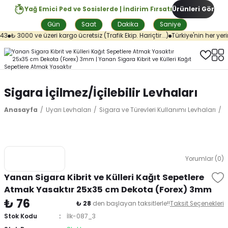
Yağ Emici Ped ve Sosislerde | İndirim Fırsatı
Ürünleri Gör
Gün
Saat
Dakika
Saniye
3
₺ 3000 ve üzeri kargo ücretsiz (Trafik Ekip. Hariçtir...)
Türkiye'nin her yeri
Sigara İçilmez/İçilebilir Levhaları
Anasayfa
Uyarı Levhaları
Sigara ve Türevleri Kullanımı Levhaları
S
Yorumlar (0)
Yanan Sigara Kibrit ve Külleri Kağıt Sepetlere
Atmak Yasaktır 25x35 cm Dekota (Forex) 3mm
₺ 76
₺ 28
den başlayan taksitlerle!!
Taksit Seçenekleri
Stok Kodu
İlk-087_3