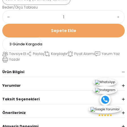
Beden/Ölçü Tablosu
Sepete Ekle
3 Günde Kargoda
Tavsiye Et
Paylaş
Karşılaştır
Fiyat Alarmı
Yorum Yaz
Yazdır
Ürün Bilgisi
Yorumlar
Taksit Seçenekleri
Önerileriniz
★★★★★
Alışveriş Deneyimi