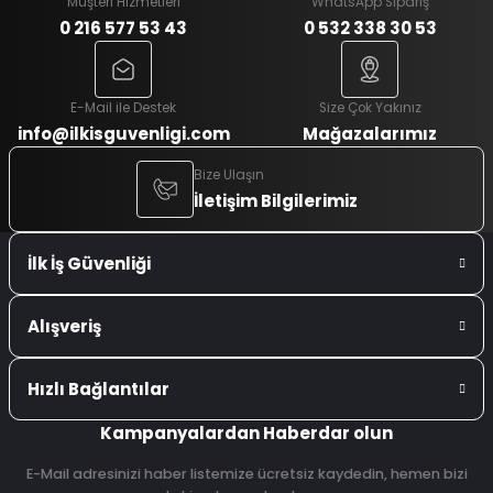
Müşteri Hizmetleri
WhatsApp Sipariş
0 216 577 53 43
0 532 338 30 53
E-Mail ile Destek
Size Çok Yakınız
info@ilkisguvenligi.com
Mağazalarımız
Bize Ulaşın
İletişim Bilgilerimiz
İlk İş Güvenliği
Alışveriş
Hızlı Bağlantılar
Kampanyalardan Haberdar olun
E-Mail adresinizi haber listemize ücretsiz kaydedin, hemen bizi