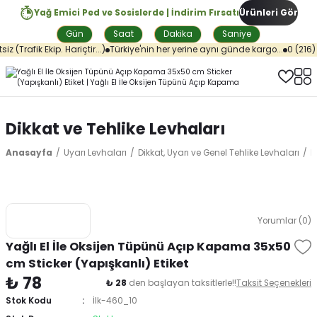
Yağ Emici Ped ve Sosislerde | İndirim Fırsatı
Ürünleri Gör
Gün
Saat
Dakika
Saniye
(Trafik Ekip. Hariçtir...)
Türkiye'nin her yerine aynı günde kargo...
0 (216) 5
Dikkat ve Tehlike Levhaları
Anasayfa
Uyarı Levhaları
Dikkat, Uyarı ve Genel Tehlike Levhaları
D
Yorumlar (0)
Yağlı El İle Oksijen Tüpünü Açıp Kapama 35x50
cm Sticker (Yapışkanlı) Etiket
₺ 78
₺ 28
den başlayan taksitlerle!!
Taksit Seçenekleri
Stok Kodu
İlk-460_10