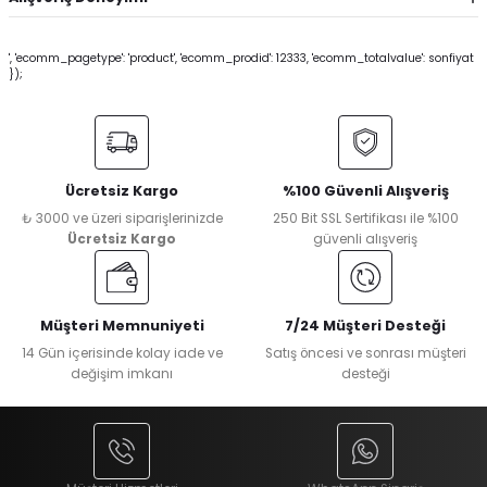
', 'ecomm_pagetype': 'product', 'ecomm_prodid': 12333, 'ecomm_totalvalue': sonfiyat
});
Ücretsiz Kargo
%100 Güvenli Alışveriş
₺ 3000 ve üzeri siparişlerinizde
250 Bit SSL Sertifikası ile %100
Ücretsiz Kargo
güvenli alışveriş
Müşteri Memnuniyeti
7/24 Müşteri Desteği
14 Gün içerisinde kolay iade ve
Satış öncesi ve sonrası müşteri
değişim imkanı
desteği