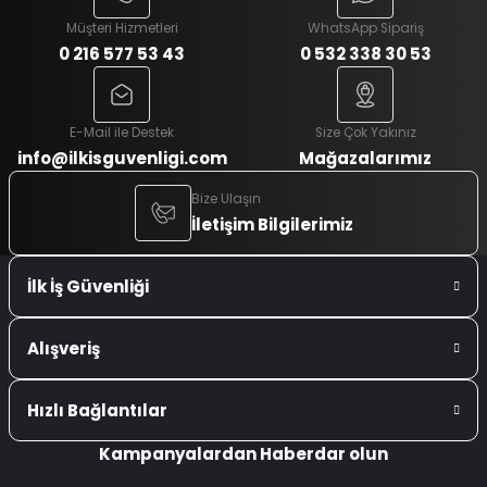
Müşteri Hizmetleri
WhatsApp Sipariş
0 216 577 53 43
0 532 338 30 53
E-Mail ile Destek
Size Çok Yakınız
info@ilkisguvenligi.com
Mağazalarımız
Bize Ulaşın
İletişim Bilgilerimiz
İlk İş Güvenliği
Alışveriş
Hızlı Bağlantılar
Kampanyalardan Haberdar olun