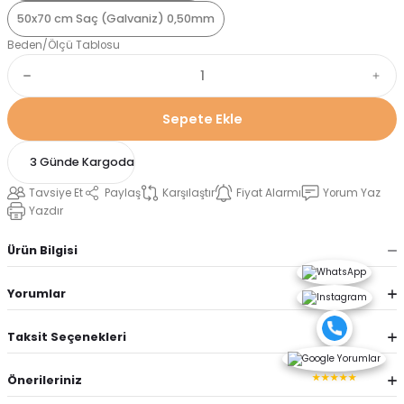
50x70 cm Saç (Galvaniz) 0,50mm
Beden/Ölçü Tablosu
Sepete Ekle
3 Günde Kargoda
Tavsiye Et
Paylaş
Karşılaştır
Fiyat Alarmı
Yorum Yaz
Yazdır
Ürün Bilgisi
Yorumlar
Taksit Seçenekleri
★★★★★
Önerileriniz