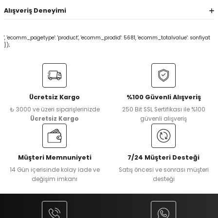
Alışveriş Deneyimi
', 'ecomm_pagetype': 'product', 'ecomm_prodid': 5681, 'ecomm_totalvalue': sonfiyat
});
Ücretsiz Kargo
%100 Güvenli Alışveriş
₺ 3000 ve üzeri siparişlerinizde
250 Bit SSL Sertifikası ile %100
Ücretsiz Kargo
güvenli alışveriş
Müşteri Memnuniyeti
7/24 Müşteri Desteği
14 Gün içerisinde kolay iade ve
Satış öncesi ve sonrası müşteri
değişim imkanı
desteği