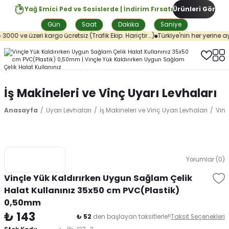
Yağ Emici Ped ve Sosislerde | İndirim Fırsatı
Ürünleri Gör
Gün
Saat
Dakika
Saniye
3000 ve üzeri kargo ücretsiz (Trafik Ekip. Hariçtir...)
Türkiye'nin her yerine ay
İş Makineleri ve Vinç Uyarı Levhaları
Anasayfa
Uyarı Levhaları
İş Makineleri ve Vinç Uyarı Levhaları
Vinç
Yorumlar (0)
Vinçle Yük Kaldırırken Uygun Sağlam Çelik
Halat Kullanınız 35x50 cm PVC(Plastik)
0,50mm
₺ 143
₺ 52
den başlayan taksitlerle!!
Taksit Seçenekleri