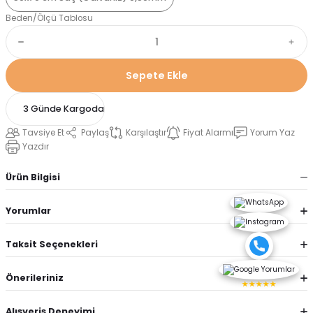
Beden/Ölçü Tablosu
Sepete Ekle
3 Günde Kargoda
Tavsiye Et
Paylaş
Karşılaştır
Fiyat Alarmı
Yorum Yaz
Yazdır
Ürün Bilgisi
Yorumlar
Taksit Seçenekleri
Önerileriniz
★★★★★
Alışveriş Deneyimi