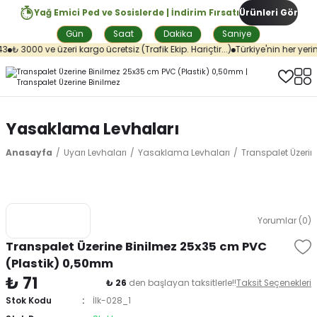
Yağ Emici Ped ve Sosislerde | İndirim Fırsatı
Ürünleri Gör
Gün
Saat
Dakika
Saniye
₺ 3000 ve üzeri kargo ücretsiz (Trafik Ekip. Hariçtir...)
Türkiye'nin her yerin
Yasaklama Levhaları
Anasayfa
Uyarı Levhaları
Yasaklama Levhaları
Transpalet Üzeri
Yorumlar (0)
Transpalet Üzerine Binilmez 25x35 cm PVC
(Plastik) 0,50mm
₺ 71
₺ 26
den başlayan taksitlerle!!
Taksit Seçenekleri
Stok Kodu
İlk-028_1