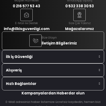
Müşteri Hizmetleri
WhatsApp Sipariş
0 216 577 53 43
0 532 338 30 53
E-Mail ile Destek
Size Çok Yakınız
info@ilkisguvenligi.com
Mağazalarımız
Bize Ulaşın
İletişim Bilgilerimiz
İlk İş Güvenliği
Alışveriş
Hızlı Bağlantılar
Kampanyalardan Haberdar olun
E-Mail adresinizi haber listemize ücretsiz kaydedin, hemen bizi