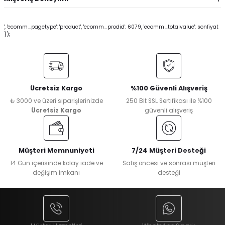
', 'ecomm_pagetype': 'product', 'ecomm_prodid': 6079, 'ecomm_totalvalue': sonfiyat
});
Ücretsiz Kargo
%100 Güvenli Alışveriş
₺ 3000 ve üzeri siparişlerinizde
250 Bit SSL Sertifikası ile %100
Ücretsiz Kargo
güvenli alışveriş
Müşteri Memnuniyeti
7/24 Müşteri Desteği
14 Gün içerisinde kolay iade ve
Satış öncesi ve sonrası müşteri
değişim imkanı
desteği