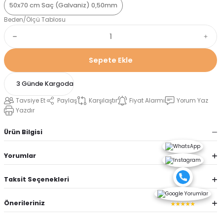
50x70 cm Saç (Galvaniz) 0,50mm
Beden/Ölçü Tablosu
Sepete Ekle
3 Günde Kargoda
Tavsiye Et
Paylaş
Karşılaştır
Fiyat Alarmı
Yorum Yaz
Yazdır
Ürün Bilgisi
Yorumlar
Taksit Seçenekleri
Önerileriniz
★★★★★