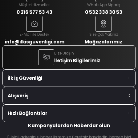
Müşteri Hizmetleri
WhatsApp Sipariş
0 216 577 53 43
0 532 338 30 53
E-Mail ile Destek
Size Çok Yakınız
info@ilkisguvenligi.com
Mağazalarımız
Bize Ulaşın
İletişim Bilgilerimiz
İlk İş Güvenliği
Alışveriş
Hızlı Bağlantılar
Kampanyalardan Haberdar olun
E-Mail adresinizi haber listemize ücretsiz kaydedin, hemen bizi