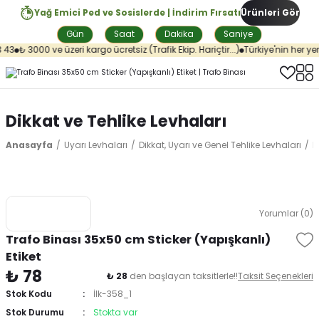
Yağ Emici Ped ve Sosislerde | İndirim Fırsatı
Ürünleri Gör
Gün
Saat
Dakika
Saniye
43
₺ 3000 ve üzeri kargo ücretsiz (Trafik Ekip. Hariçtir...)
Türkiye'nin her yer
Dikkat ve Tehlike Levhaları
Anasayfa
Uyarı Levhaları
Dikkat, Uyarı ve Genel Tehlike Levhaları
D
Yorumlar (0)
Trafo Binası 35x50 cm Sticker (Yapışkanlı)
Etiket
₺ 78
₺ 28
den başlayan taksitlerle!!
Taksit Seçenekleri
Stok Kodu
İlk-358_1
Stok Durumu
Stokta var