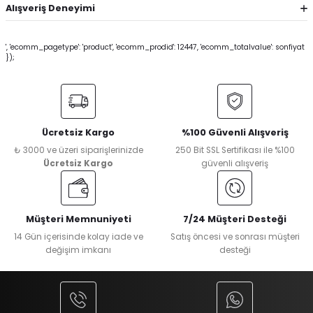
Alışveriş Deneyimi
', 'ecomm_pagetype': 'product', 'ecomm_prodid': 12447, 'ecomm_totalvalue': sonfiyat
});
Ücretsiz Kargo
%100 Güvenli Alışveriş
₺ 3000 ve üzeri siparişlerinizde
250 Bit SSL Sertifikası ile %100
Ücretsiz Kargo
güvenli alışveriş
Müşteri Memnuniyeti
7/24 Müşteri Desteği
14 Gün içerisinde kolay iade ve
Satış öncesi ve sonrası müşteri
değişim imkanı
desteği