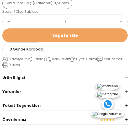
50x70 cm Saç (Galvaniz) 0,50mm
Beden/Ölçü Tablosu
Sepete Ekle
3 Günde Kargoda
Tavsiye Et
Paylaş
Karşılaştır
Fiyat Alarmı
Yorum Yaz
Yazdır
Ürün Bilgisi
Yorumlar
Taksit Seçenekleri
Önerileriniz
★★★★★