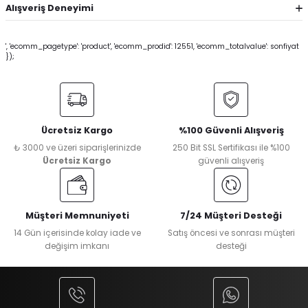
Alışveriş Deneyimi
', 'ecomm_pagetype': 'product', 'ecomm_prodid': 12551, 'ecomm_totalvalue': sonfiyat
});
Ücretsiz Kargo
%100 Güvenli Alışveriş
₺ 3000 ve üzeri siparişlerinizde
250 Bit SSL Sertifikası ile %100
Ücretsiz Kargo
güvenli alışveriş
Müşteri Memnuniyeti
7/24 Müşteri Desteği
14 Gün içerisinde kolay iade ve
Satış öncesi ve sonrası müşteri
değişim imkanı
desteği