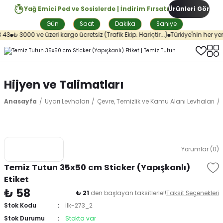
Yağ Emici Ped ve Sosislerde | İndirim Fırsatı
Ürünleri Gör
Gün
Saat
Dakika
Saniye
43
₺ 3000 ve üzeri kargo ücretsiz (Trafik Ekip. Hariçtir...)
Türkiye'nin her yer
Hijyen ve Talimatları
Anasayfa
Uyarı Levhaları
Çevre, Temizlik ve Kamu Alanı Levhaları
Yorumlar (0)
Temiz Tutun 35x50 cm Sticker (Yapışkanlı)
Etiket
₺ 58
₺ 21
den başlayan taksitlerle!!
Taksit Seçenekleri
Stok Kodu
İlk-273_2
Stok Durumu
Stokta var