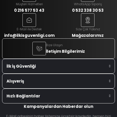
Müşteri Hizmetleri
WhatsApp Sipariş
0 216 577 53 43
0 532 338 30 53
E-Mail ile Destek
Size Çok Yakınız
info@ilkisguvenligi.com
Mağazalarımız
Bize Ulaşın
İletişim Bilgilerimiz
İlk İş Güvenliği
Alışveriş
Hızlı Bağlantılar
Kampanyalardan Haberdar olun
E-Mail adresinizi haber listemize ücretsiz kaydedin, hemen bizi