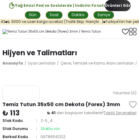
Yağ Emici Ped ve Sosislerde | İndirim Fırsatı
Ürünleri Gör
Gün
Saat
Dakika
Saniye
43
₺ 3000 ve üzeri kargo ücretsiz (Trafik Ekip. Hariçtir...)
Türkiye'nin her yeri
Hijyen ve Talimatları
Anasayfa
Uyarı Levhaları
Çevre, Temizlik ve Kamu Alanı Levhaları
Yorumlar (0)
Temiz Tutun 35x50 cm Dekota (Forex) 3mm
₺ 113
₺ 41
den başlayan taksitlerle!!
Taksit Seçenekleri
Stok Kodu
Z-5_4
Stok Durumu
Stokta var
Barkod Kodu
69786542122