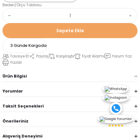
Beden/Ölçü Tablosu
Sepete Ekle
3 Günde Kargoda
Tavsiye Et
Paylaş
Karşılaştır
Fiyat Alarmı
Yorum Yaz
Yazdır
Ürün Bilgisi
Yorumlar
Taksit Seçenekleri
Önerileriniz
★★★★★
Alışveriş Deneyimi