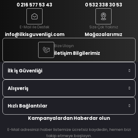
0 216 577 53 43
0 532 338 30 53
E-Mail ile Destek
Size Çok Yakınız
info@ilkisguvenligi.com
Mağazalarımız
Bize Ulaşın
İletişim Bilgilerimiz
İlk İş Güvenliği
Alışveriş
Hızlı Bağlantılar
Kampanyalardan Haberdar olun
E-Mail adresinizi haber listemize ücretsiz kaydedin, hemen bizi
takip etmeye başlayın.