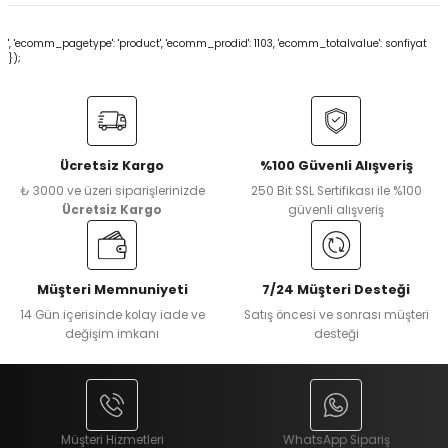
', 'ecomm_pagetype': 'product', 'ecomm_prodid': 1103, 'ecomm_totalvalue': sonfiyat
});
Ücretsiz Kargo
%100 Güvenli Alışveriş
₺ 3000 ve üzeri siparişlerinizde
250 Bit SSL Sertifikası ile %100
Ücretsiz Kargo
güvenli alışveriş
Müşteri Memnuniyeti
7/24 Müşteri Desteği
14 Gün içerisinde kolay iade ve
Satış öncesi ve sonrası müşteri
değişim imkanı
desteği
Müşteri Hizmetleri
WhatsApp Sipariş