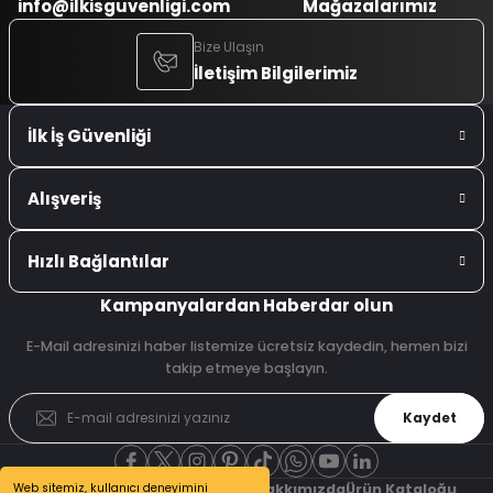
info@ilkisguvenligi.com
Mağazalarımız
Bize Ulaşın
İletişim Bilgilerimiz
İlk İş Güvenliği
Alışveriş
Hızlı Bağlantılar
Kampanyalardan Haberdar olun
E-Mail adresinizi haber listemize ücretsiz kaydedin, hemen bizi
takip etmeye başlayın.
Kaydet
Web sitemiz, kullanıcı deneyimini
Şubelerimiz
Referanslarımız
Hakkımızda
Ürün Kataloğu