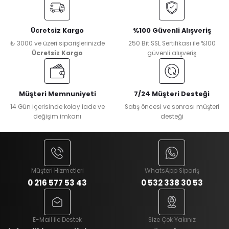
Ücretsiz Kargo
%100 Güvenli Alışveriş
₺ 3000 ve üzeri siparişlerinizde
250 Bit SSL Sertifikası ile %100
Ücretsiz Kargo
güvenli alışveriş
Müşteri Memnuniyeti
7/24 Müşteri Desteği
14 Gün içerisinde kolay iade ve
Satış öncesi ve sonrası müşteri
değişim imkanı
desteği
Müşteri Hizmetleri
WhatsApp Sipariş
0 216 577 53 43
0 532 338 30 53
E-Mail ile Destek
Size Çok Yakınız