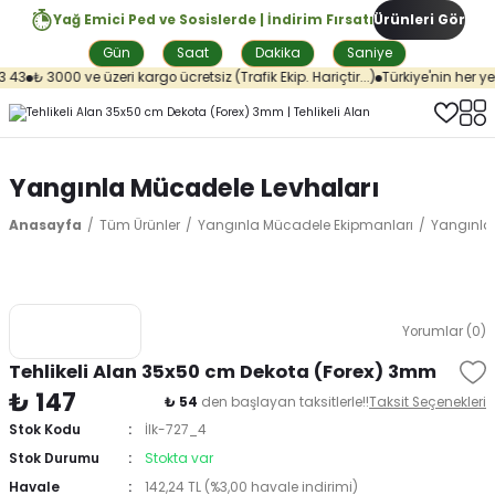
Yağ Emici Ped ve Sosislerde | İndirim Fırsatı
Ürünleri Gör
Gün
Saat
Dakika
Saniye
 43
₺ 3000 ve üzeri kargo ücretsiz (Trafik Ekip. Hariçtir...)
Türkiye'nin her yer
Yangınla Mücadele Levhaları
Anasayfa
Tüm Ürünler
Yangınla Mücadele Ekipmanları
Yangınla
Yorumlar (0)
Tehlikeli Alan 35x50 cm Dekota (Forex) 3mm
₺ 147
₺ 54
den başlayan taksitlerle!!
Taksit Seçenekleri
Stok Kodu
İlk-727_4
Stok Durumu
Stokta var
Havale
142,24 TL (%3,00 havale indirimi)