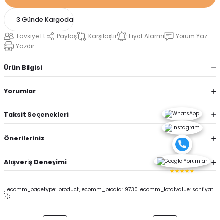
3 Günde Kargoda
Tavsiye Et
Paylaş
Karşılaştır
Fiyat Alarmı
Yorum Yaz
Yazdır
Ürün Bilgisi
Yorumlar
Taksit Seçenekleri
Önerileriniz
Alışveriş Deneyimi
★★★★★
', 'ecomm_pagetype': 'product', 'ecomm_prodid': 9730, 'ecomm_totalvalue': sonfiyat
});