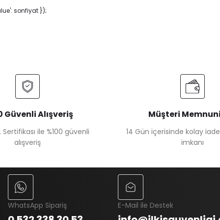
e': sonfiyat });
 Güvenli Alışveriş
Müşteri Memnuni
 Sertifikası ile %100 güvenli
14 Gün içerisinde kolay iad
alışveriş
imkanı
WhatsApp Sipariş
E-Mail ile Destek
0 532 338 30 53
info@ilkisguvenligi