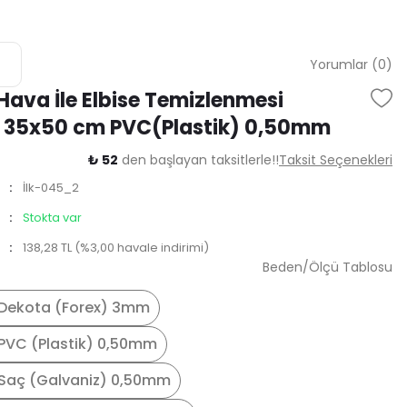
Yorumlar (0)
 Hava İle Elbise Temizlenmesi
r 35x50 cm PVC(Plastik) 0,50mm
₺ 52
den başlayan taksitlerle!!
Taksit Seçenekleri
İlk-045_2
Stokta var
138,28 TL (%3,00 havale indirimi)
Beden/Ölçü Tablosu
Dekota (Forex) 3mm
PVC (Plastik) 0,50mm
Saç (Galvaniz) 0,50mm