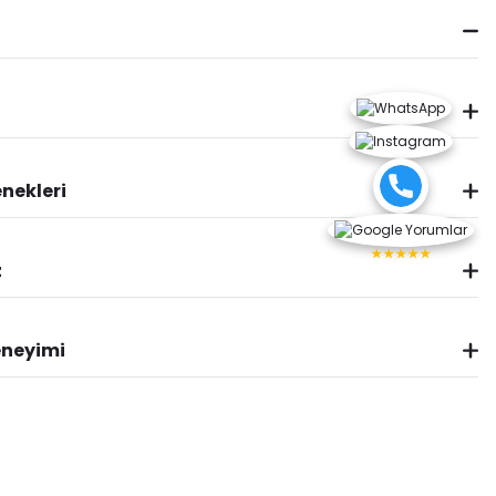
nekleri
★★★★★
z
eneyimi