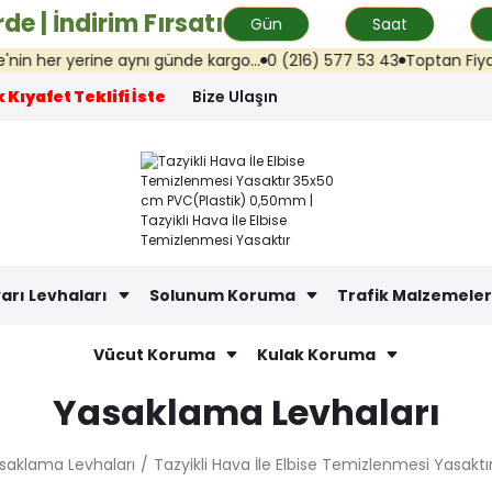
de | İndirim Fırsatı
Gün
Saat
er yerine aynı günde kargo...
0 (216) 577 53 43
Toptan Fiyat Tekli
 Kıyafet Teklifi İste
Bize Ulaşın
arı Levhaları
Solunum Koruma
Trafik Malzemeler
Vücut Koruma
Kulak Koruma
Yasaklama Levhaları
saklama Levhaları
Tazyikli Hava İle Elbise Temizlenmesi Yasak