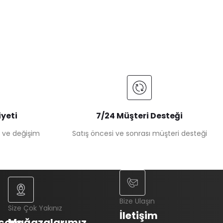
yeti
7/24 Müşteri Desteği
e ve değişim
Satış öncesi ve sonrası müşteri desteği
Bize Ulaşın
Size Çok Yakınız
İletişim
.com
Mağazalarımız